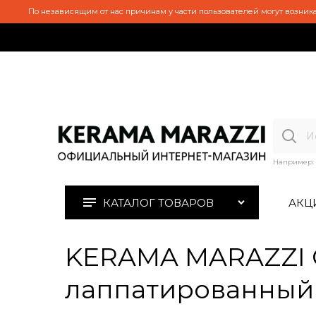
По независящим от нас причинам у части пользователей могут возника
Например:
КАТАЛОГ ТОВАРОВ
АКЦ
KERAMA MARAZZI O
лаппатированный о