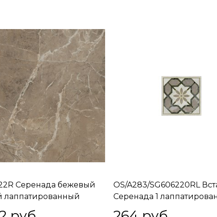
22R Серенада бежевый
OS/A283/SG606220RL Вст
й лаппатированный
Серенада 1 лаппатиров
ой 60x60x0,9
обрезной 7,2x7,2x0,9
2
 руб.
264
 руб.