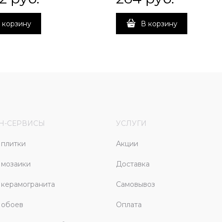
 корзину
В корзину
Н-СЕРВИСЫ
УСЛУГИ
плитки
Акции
 мозаики
Доставка
керамогранита
Самовывоз
 обоев
Оплата