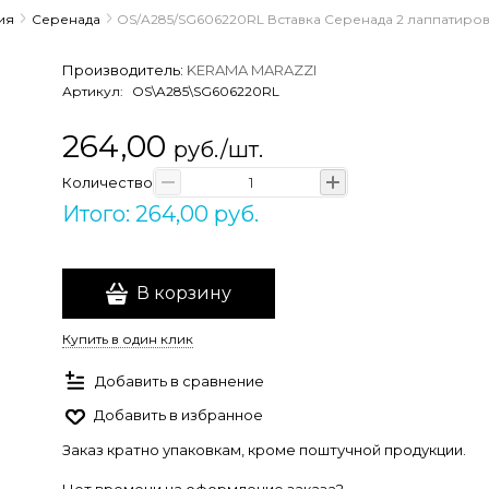
ия
Серенада
OS/A285/SG606220RL Вставка Серенада 2 лаппатиров
Производитель:
KERAMA MARAZZI
Артикул:
OS\A285\SG606220RL
264,00
руб./шт.
Количество
Итого: 264,00 руб.
В корзину
Купить в один клик
Добавить в сравнение
Добавить в избранное
Заказ кратно упаковкам, кроме поштучной продукции.