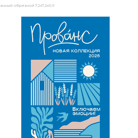
анный обрезной 7,2x7,2x0,9