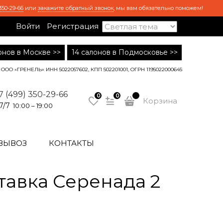
350-29-66
или
закажите обратный звонок
, мы вам обязательно поможем!
Войти
Регистрация
лонов в Москве >>
14 салонов в Подмосковье >>
ООО «ГРЕНЕЛЬ» ИНН 5022057602, КПП 502201001, ОГРН 1195022000645
7 (499) 350-29-66
0
0
Корзина
7/7
10:00 – 19:00
ВЫВОЗ
КОНТАКТЫ
авка Серенада 2