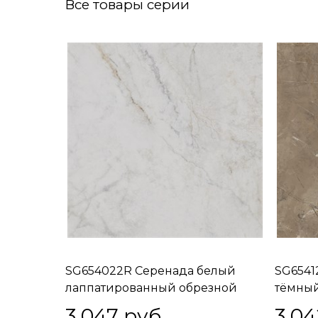
Все товары серии
SG654022R Серенада белый
SG6541
лаппатированный обрезной
тёмны
60x60x0,9
обрезн
3 047
 руб.
3 04