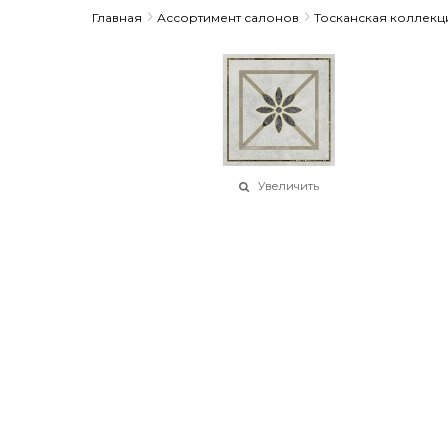
Главная
Ассортимент салонов
Тосканская коллекц
Увеличить