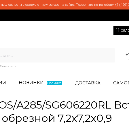
ть сложности с оформлением заказа на сайте. Позвоните по телефону
+7 (499) 
11 са
+
Смеситель
НОВИНКИ
ИИ
ДОСТАВКА
САМО
Новинка
S/A285/SG606220RL Вст
брезной 7,2x7,2x0,9