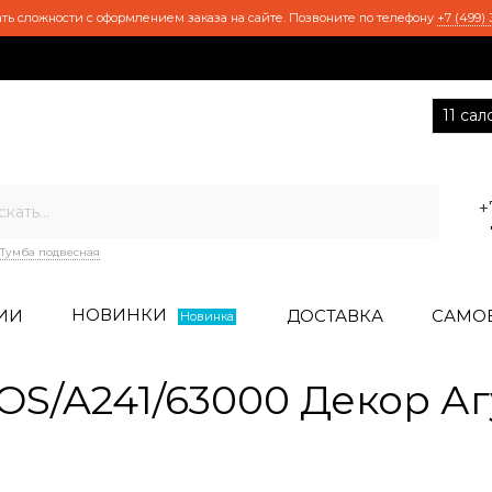
ть сложности с оформлением заказа на сайте. Позвоните по телефону
+7 (499) 
11 са
+
Тумба подвесная
НОВИНКИ
ИИ
ДОСТАВКА
САМО
Новинка
S/A241/63000 Декор Агу