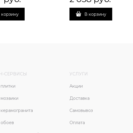
 корзину
В корзину
Н-СЕРВИСЫ
УСЛУГИ
плитки
Акции
 мозаики
Доставка
керамогранита
Самовывоз
 обоев
Оплата