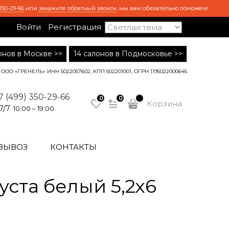
350-29-66
или
закажите обратный звонок
, мы вам обязательно поможем!
Войти
Регистрация
лонов в Москве >>
14 салонов в Подмосковье >>
ООО «ГРЕНЕЛЬ» ИНН 5022057602, КПП 502201001, ОГРН 1195022000645
7 (499) 350-29-66
0
0
Корзина
7/7
10:00 – 19:00
ВЫВОЗ
КОНТАКТЫ
ста белый 5,2х6