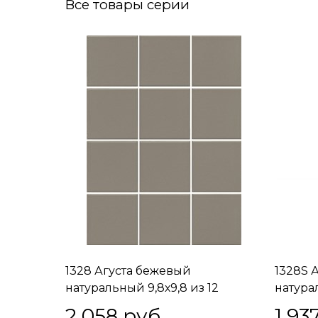
Все товары серии
1328 Агуста бежевый
1328S 
натуральный 9,8х9,8 из 12
натурал
частей 9,8x9,8x7
2 058
 руб.
1 93