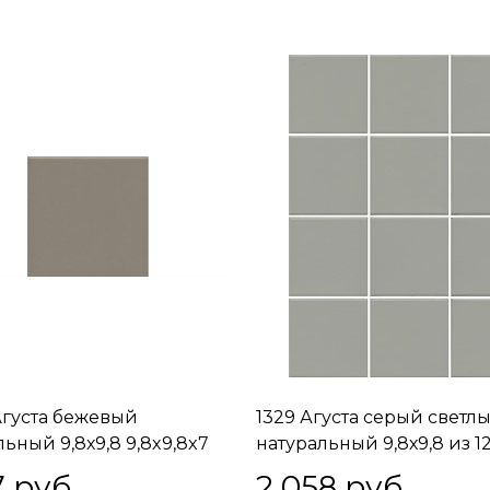
Агуста бежевый
1329 Агуста серый светл
ьный 9,8х9,8 9,8x9,8x7
натуральный 9,8х9,8 из 1
частей 9,8x9,8x7
7
 руб.
2 058
 руб.