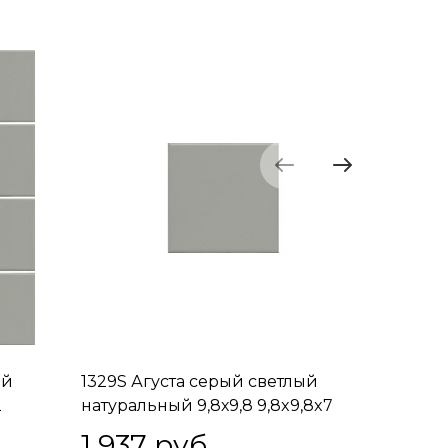
ый
1329S Агуста серый светлый
1330 Аг
2
натуральный 9,8х9,8 9,8x9,8x7
9,8х9,8 
1 937
 руб.
2 05