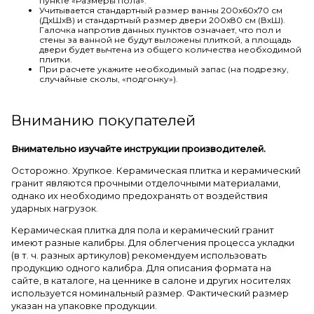
пункте «Размеры пола».
Учитывается стандартный размер ванны 200х60х70 см
(ДхШхВ) и стандартный размер двери 200х80 см (ВхШ).
Галочка напротив данных пунктов означает, что пол и
стены за ванной не будут выложены плиткой, а площадь
двери будет вычтена из общего количества необходимой
плитки.
При расчете укажите необходимый запас (на подрезку,
случайные сколы, «подгонку»).
Вниманию покупателей
Внимательно изучайте инструкции производителей.
Осторожно. Хрупкое. Керамическая плитка и керамический
гранит являются прочными отделочными материалами,
однако их необходимо предохранять от воздействия
ударных нагрузок.
Керамическая плитка для пола и керамический гранит
имеют разные калибры. Для облегчения процесса укладки
(в т. ч. разных артикулов) рекомендуем использовать
продукцию одного калибра. Для описания формата на
сайте, в каталоге, на ценнике в салоне и других носителях
используется номинальный размер. Фактический размер
указан на упаковке продукции.