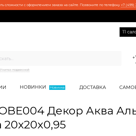
ть сложности с оформлением заказа на сайте. Позвоните по телефону
+7 (499) 
11 са
+
Унитаз подвесной
НОВИНКИ
ИИ
ДОСТАВКА
САМО
Новинка
BE004 Декор Аква Аль
 20x20x0,95