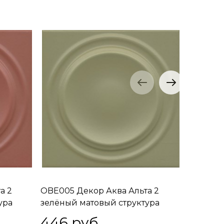
а 2
OBE005 Декор Аква Альта 2
SOA001 
ура
зелёный матовый структура
белый м
20x20x0,95
20x20x0
446
 руб.
446
 