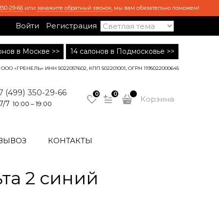
350-29-66
или
закажите обратный звонок
, мы вам обязательно поможем!
Войти
Регистрация
лонов в Москве >>
14 салонов в Подмосковье >>
ООО «ГРЕНЕЛЬ» ИНН 5022057602, КПП 502201001, ОГРН 1195022000645
7 (499) 350-29-66
0
0
Корзина
7/7
10:00 – 19:00
ВЫВОЗ
КОНТАКТЫ
та 2 синий