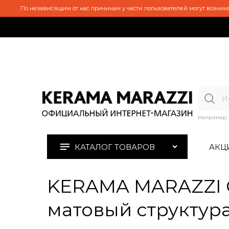
По независящим от нас причинам у части пользователей могут возника
Например:
КАТАЛОГ ТОВАРОВ
АКЦ
KERAMA MARAZZI O
матовый структура