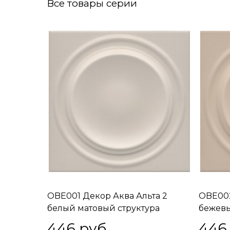
Все товары серии
OBE001 Декор Аква Альта 2
OBE002
белый матовый структура
бежевы
20x20x0,95
20x20x
446
 руб.
446