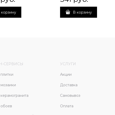
 корзину
В корзину
Н-СЕРВИСЫ
УСЛУГИ
плитки
Акции
 мозаики
Доставка
керамогранита
Самовывоз
 обоев
Оплата