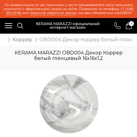
По независящим от нас причинам у части пользователей могут возникать
сложности с оформлением заказа на сайте. Позвоните по телефону
+7 (499)
350-29-66
или
закажите обратный звонок
, мы вам обязательно поможем!
KERAMA MARAZZI официальный
0
интернет-магазин
ия
Коррер
OBD004 Декор Коррер белый глянцев
KERAMA MARAZZI OBD004 Декор Коррер
белый глянцевый 16x16x1,2