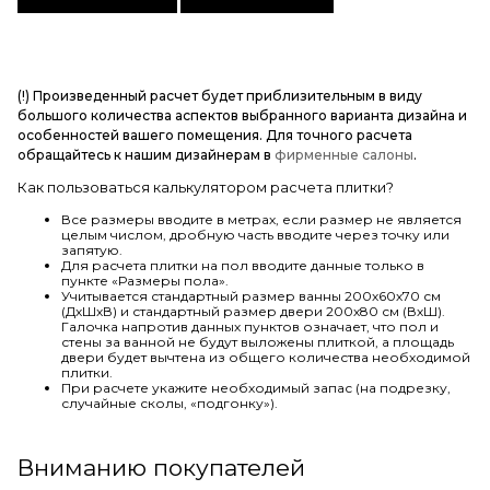
(!) Произведенный расчет будет приблизительным в виду
большого количества аспектов выбранного варианта дизайна и
особенностей вашего помещения. Для точного расчета
обращайтесь к нашим дизайнерам в
фирменные салоны
.
Как пользоваться калькулятором расчета плитки?
Все размеры вводите в метрах, если размер не является
целым числом, дробную часть вводите через точку или
запятую.
Для расчета плитки на пол вводите данные только в
пункте «Размеры пола».
Учитывается стандартный размер ванны 200х60х70 см
(ДхШхВ) и стандартный размер двери 200х80 см (ВхШ).
Галочка напротив данных пунктов означает, что пол и
стены за ванной не будут выложены плиткой, а площадь
двери будет вычтена из общего количества необходимой
плитки.
При расчете укажите необходимый запас (на подрезку,
случайные сколы, «подгонку»).
Вниманию покупателей