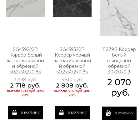
SG459222R
SG459322R
11279R Коррер
Коррер белый
Коррер чёрный
белый
лаппатированны
лаппатированны
глянцевый
й обрезной
й обрезной
обрезной
50,2x50,2x0,85
50,2x50,2x0,85
30x60x0,9
3 398
 руб.
3 510
 руб.
2 070
2 718
 руб.
2 808
 руб.
 руб.
выгода
680 руб.
или
выгода
702 руб.
или
20%
20%
В КОРЗИНУ
В КОРЗИНУ
В КОРЗИНУ