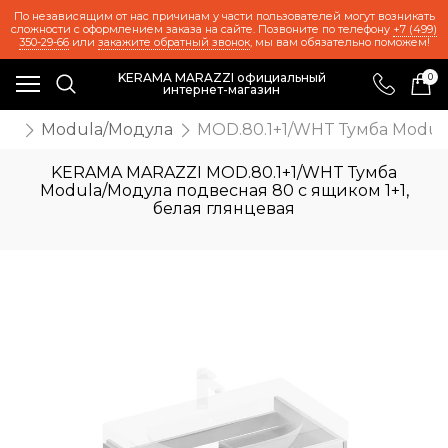
По независящим от нас причинам у части пользователей могут возникать
сложности с оформлением заказа на сайте. Позвоните по телефону
+7 (499)
350-29-66
или
закажите обратный звонок
, мы вам обязательно поможем!
KERAMA MARAZZI официальный
0
интернет-магазин
ль
Modula/Модула
MOD.80.1+1/WHT Тумба Modula
KERAMA MARAZZI MOD.80.1+1/WHT Тумба
Modula/Модула подвесная 80 с ящиком 1+1,
белая глянцевая