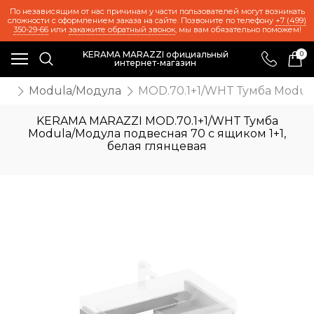
По независящим от нас причинам у части пользователей могут возникать
сложности с оформлением заказа на сайте. Позвоните по телефону
+7 (499)
350-29-66
или
закажите обратный звонок
, мы вам обязательно поможем!
KERAMA MARAZZI официальный
0
интернет-магазин
ль
Modula/Модула
MOD.70.1+1/WHT Тумба Modula
KERAMA MARAZZI MOD.70.1+1/WHT Тумба
Modula/Модула подвесная 70 с ящиком 1+1,
белая глянцевая