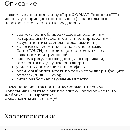
Описание
Нажимные люки под плитку «ЕвроФОРМАТ-Р» серии «ЕТР»
используют принцип фронтального (параллельного
плоскости стены) открывания дверцы.
возможность облицовки дверцы различными
материалами (кафельной плиткой, природным и
искусственным камнем, зеркалами и т.п.);
использование магнитно-нажимного замка
CombiTOUCH, позволяющего открывать люк
нажатием, или присоской;
система регулировки дверцы по вертикали,
горизонтали и углу наклона дверцы;
усиленный алюминиевый профиль;
резиновый уплотнитель по периметру дверцы(защита
от влаги, пыли и шума);
литая разборная двухзвенная петля.
Наименование: Люк под плитку Формат ЕТР 50x50
Коллекция: Скрытые люки под плитку Евроформат-R Etp
Фабрика: ППК "Практика"
Розничная цена: 12 876 руб.
Характеристики