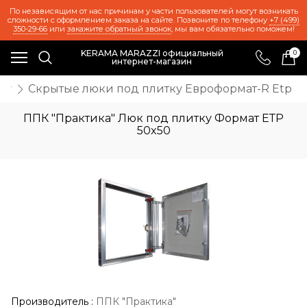
По независящим от нас причинам у части пользователей могут возникать
сложности с оформлением заказа на сайте. Позвоните по телефону
+7 (499)
350-29-66
или
закажите обратный звонок
, мы вам обязательно поможем!
KERAMA MARAZZI официальный
0
интернет-магазин
ку
Скрытые люки под плитку Евроформат-R Etp
ППК "Практика" Люк под плитку Формат ЕТР
50x50
Производитель
:
ППК "Практика"