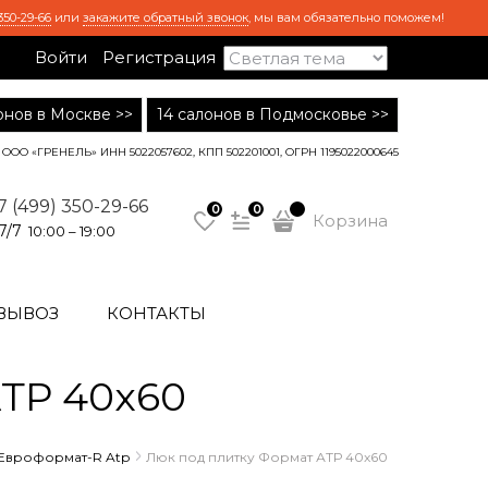
350-29-66
или
закажите обратный звонок
, мы вам обязательно поможем!
Войти
Регистрация
лонов в Москве >>
14 салонов в Подмосковье >>
ООО «ГРЕНЕЛЬ» ИНН 5022057602, КПП 502201001, ОГРН 1195022000645
7 (499) 350-29-66
0
0
Корзина
7/7
10:00 – 19:00
ВЫВОЗ
КОНТАКТЫ
АТР 40x60
 Евроформат-R Atp
Люк под плитку Формат АТР 40x60