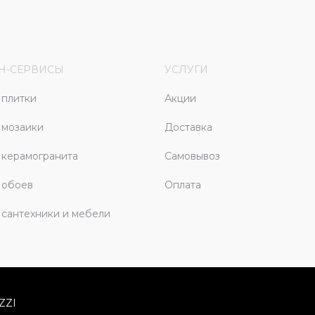
Н-СЕРВИСЫ
УСЛУГИ
плитки
Акции
 мозаики
Доставка
керамогранита
Самовывоз
 обоев
Оплата
сантехники и мебели
ZZI