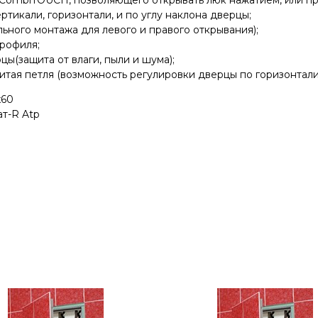
 CombiTOUCH, позволяющего открывать люк нажатием, или пр
тикали, горизонтали, и по углу наклона дверцы;
ьного монтажа для левого и правого открывания);
рофиля;
ы(защита от влаги, пыли и шума);
итая петля (возможность регулировки дверцы по горизонтали 
x60
т-R Atp