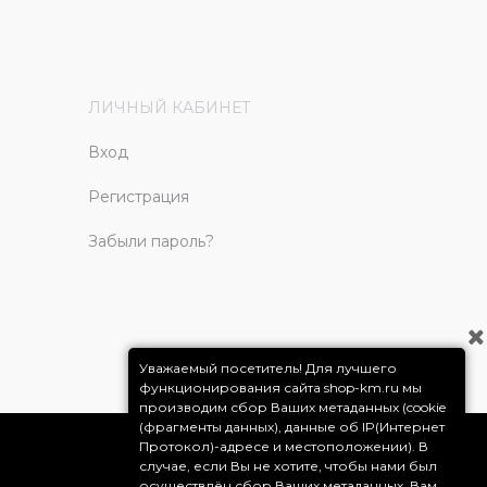
ЛИЧНЫЙ КАБИНЕТ
Вход
Регистрация
Забыли пароль?
Уважаемый посетитель! Для лучшего
функционирования сайта shop-km.ru мы
производим сбор Ваших метаданных (cookie
(фрагменты данных), данные об IP(Интернет
Протокол)-адресе и местоположении). В
случае, если Вы не хотите, чтобы нами был
осуществлён сбор Ваших метаданных, Вам