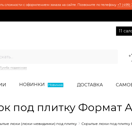
ть сложности с оформлением заказа на сайте. Позвоните по телефону
+7 (499) 
11 са
+
Тумба подвесная
НОВИНКИ
ИИ
ДОСТАВКА
САМО
Новинка
юк под плитку Формат 
ытые люки (люки-невидимки) под плитку
Скрытые люки под плитку