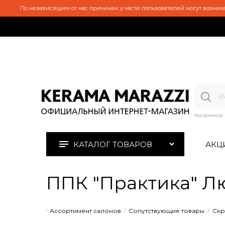
По независящим от нас причинам у части пользователей могут возника
Например:
КАТАЛОГ ТОВАРОВ
АКЦ
ППК "Практика" Л
Главная
Ассортимент салонов
Сопутствующие товары
Скр