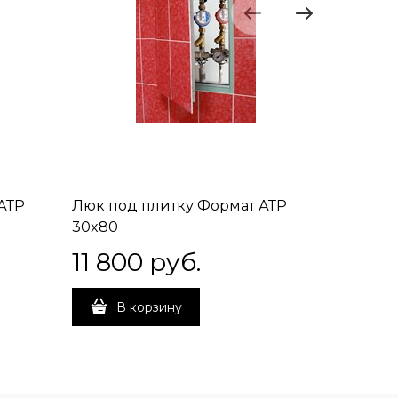
АТР
Люк под плитку Формат АТР
Люк под
30x80
40x30
11 800
 руб.
9 40
В корзину
В 