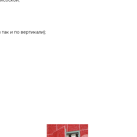
исоской;
так и по вертикали);