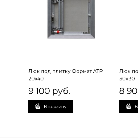
Люк под плитку Формат АТР
Люк по
20x40
30x30
9 100
 руб.
8 9
В корзину
В