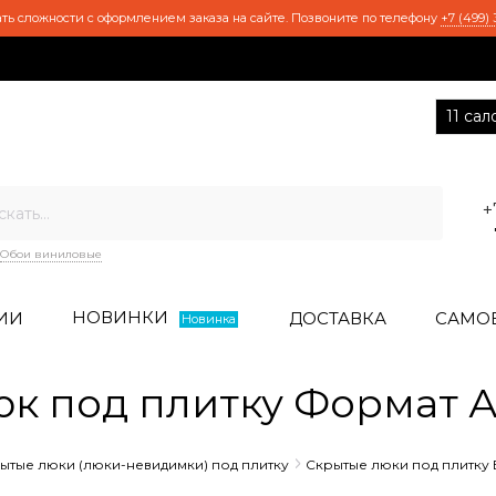
ть сложности с оформлением заказа на сайте. Позвоните по телефону
+7 (499) 
11 са
+
Обои виниловые
НОВИНКИ
ИИ
ДОСТАВКА
САМО
Новинка
юк под плитку Формат А
ытые люки (люки-невидимки) под плитку
Скрытые люки под плитку