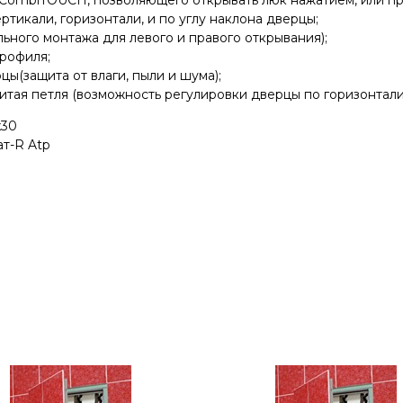
 CombiTOUCH, позволяющего открывать люк нажатием, или пр
тикали, горизонтали, и по углу наклона дверцы;
ьного монтажа для левого и правого открывания);
рофиля;
ы(защита от влаги, пыли и шума);
итая петля (возможность регулировки дверцы по горизонтали 
x30
т-R Atp