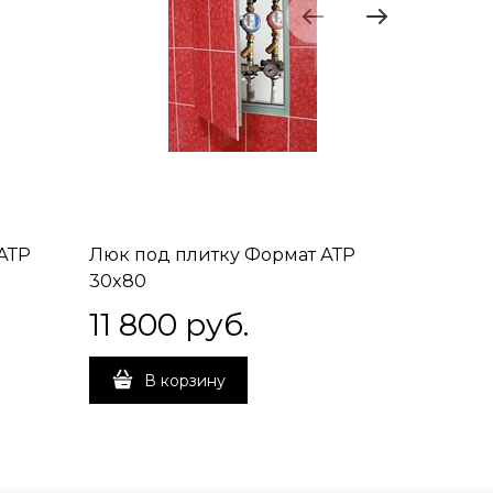
АТР
Люк под плитку Формат АТР
Люк под
30x80
40x50
11 800
 руб.
10 5
В корзину
В 