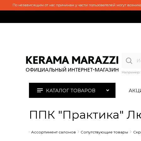
По независящим от нас причинам у части пользователей могут возника
Например:
КАТАЛОГ ТОВАРОВ
АКЦ
ППК "Практика" Л
Главная
Ассортимент салонов
Сопутствующие товары
Скр