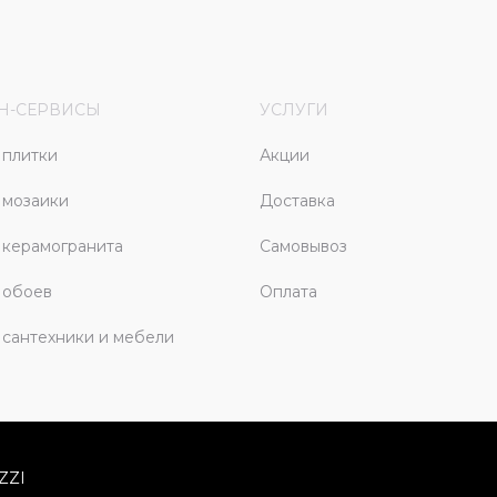
Н-СЕРВИСЫ
УСЛУГИ
плитки
Акции
 мозаики
Доставка
керамогранита
Самовывоз
 обоев
Оплата
сантехники и мебели
ZZI