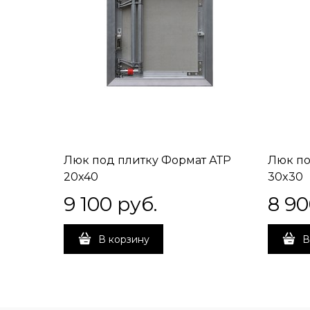
Люк под плитку Формат АТР
Люк по
20x40
30x30
9 100
 руб.
8 9
В корзину
В