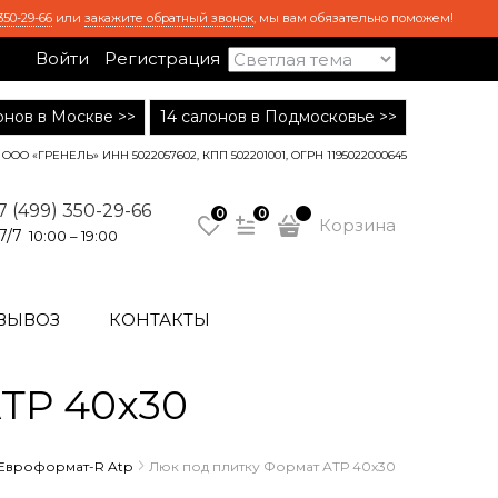
350-29-66
или
закажите обратный звонок
, мы вам обязательно поможем!
Войти
Регистрация
лонов в Москве >>
14 салонов в Подмосковье >>
ООО «ГРЕНЕЛЬ» ИНН 5022057602, КПП 502201001, ОГРН 1195022000645
7 (499) 350-29-66
0
0
Корзина
7/7
10:00 – 19:00
ВЫВОЗ
КОНТАКТЫ
ТР 40x30
 Евроформат-R Atp
Люк под плитку Формат АТР 40x30