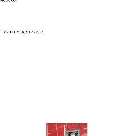
исоской;
так и по вертикали);