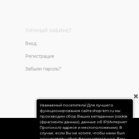
ЛИЧНЫЙ КАБИНЕТ
Вход
Регистрация
Забыли пароль?
Уважаемый посетитель! Для лучшего
функционирования сайта shop-km.ru мы
производим сбор Ваших метаданных (cookie
(фрагменты данных), данные об IP(Интернет
Протокол)-адресе и местоположении). В
случае, если Вы не хотите, чтобы нами был
осуществлён сбор Ваших метаданных, Вам