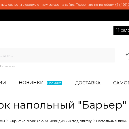
ть сложности с оформлением заказа на сайте. Позвоните по телефону
+7 (499) 
11 са
+
Гармония
НОВИНКИ
ИИ
ДОСТАВКА
САМО
Новинка
юк напольный "Барьер"
ары
Скрытые люки (люки-невидимки) под плитку
Напольные люки