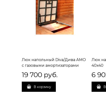
Люк напольный Diva/Дива АМО
Люк на
с газовыми амортизаторами
40x40
60x60
19 700
 руб.
6 90
В корзину
В