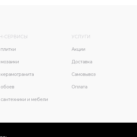
Н-СЕРВИСЫ
УСЛУГИ
плитки
Акции
 мозаики
Доставка
керамогранита
Самовывоз
 обоев
Оплата
сантехники и мебели