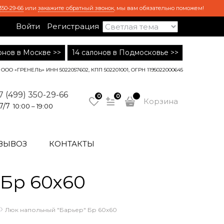
350-29-66
или
закажите обратный звонок
, мы вам обязательно поможем!
Войти
Регистрация
лонов в Москве >>
14 салонов в Подмосковье >>
ООО «ГРЕНЕЛЬ» ИНН 5022057602, КПП 502201001, ОГРН 1195022000645
7 (499) 350-29-66
0
0
Корзина
7/7
10:00 – 19:00
ВЫВОЗ
КОНТАКТЫ
 Бр 60х60
Люк напольный "Барьер" Бр 60х60