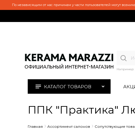
По независящим от нас причинам у части пользователей могут возника
Например:
КАТАЛОГ ТОВАРОВ
АКЦ
ППК "Практика" Л
Главная
Ассортимент салонов
Сопутствующие тов