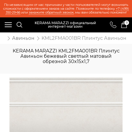
По независящим от нас причинам у части пользователей могут возникать
сложности с оформлением заказа на сайте. Позвоните по телефону
+7 (499)
350-29-66
или
закажите обратный звонок
, мы вам обязательно поможем!
KERAMA MARAZZI официальный
0
интернет-магазин
ия
Авиньон
KML2FMA001BR Плинтус Авиньон бе
KERAMA MARAZZI KML2FMA001BR Плинтус
Авиньон бежевый светлый матовый
обрезной 30x15x1,7