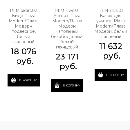
PLM.bidet.02
PLMR.wc.01
PLMR.cis.01
Биде Plaza
Унитаз Plaza
Бачок для
Modern/Плаза
Modern/Плаза
унитаза Plaza
Модерн
Модерн
Modern/Плаза
подвесное,
напольный
Модерн, белый
белый
безободковый,
глянцевый
глянцевый
белый
11 632
глянцевый
18 076
 руб.
23 171
 руб.
 руб.
В КОРЗИНУ
В КОРЗИНУ
В КОРЗИНУ