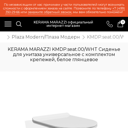
По независящим от нас причинам у части пользователей могут возникать
сложности с оформлением заказа на сайте. Позвоните по телефону
+7 (499)
350-29-66
или
закажите обратный звонок
, мы вам обязательно поможем!
KERAMA MARAZZI официальный
0
интернет-магазин
ль
Plaza Modern/Плаза Модерн
KMDP.seat.00/WH
KERAMA MARAZZI KMDP.seat.00/WHT Сиденье
для унитаза универсальное с комплектом
крепежей, белое глянцевое