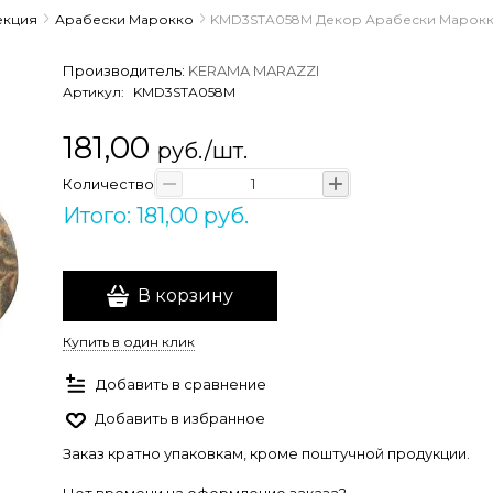
екция
Арабески Марокко
KMD3STA058M Декор Арабески Марокко 
Производитель:
KERAMA MARAZZI
Артикул:
KMD3STA058M
181,00
руб./шт.
Количество
Итого: 181,00 руб.
В корзину
Купить в один клик
Добавить в сравнение
Добавить в избранное
Заказ кратно упаковкам, кроме поштучной продукции.