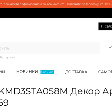
ть сложности с оформлением заказа на сайте. Позвоните по телефону
+7 (499) 
11 са
+
Баттерфляй
НОВИНКИ
ИИ
ДОСТАВКА
САМО
Новинка
KMD3STA058M Декор А
69