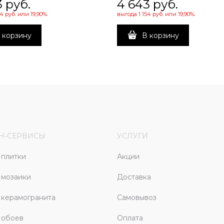
3
 руб.
4 643
 руб.
54 руб.
или
19,90%
выгода
1 154 руб.
или
19,90%
 корзину
В корзину
Н-СЕРВИСЫ
УСЛУГИ
плитки
Акции
 мозаики
Доставка
керамогранита
Самовывоз
 обоев
Оплата