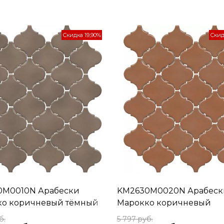
Скидка 19,90%
Скид
0M0010N Арабески
KM2630M0020N Арабеск
ко коричневый тёмный
Марокко коричневый
вый 26x30x0,7
глянцевый 26x30x0,7
б.
5 797
 руб.