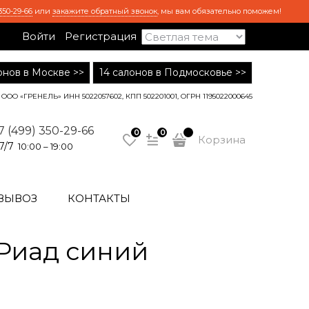
350-29-66
или
закажите обратный звонок
, мы вам обязательно поможем!
Войти
Регистрация
лонов в Москве >>
14 салонов в Подмосковье >>
ООО «ГРЕНЕЛЬ» ИНН 5022057602, КПП 502201001, ОГРН 1195022000645
7 (499) 350-29-66
0
0
Корзина
7/7
10:00 – 19:00
ВЫВОЗ
КОНТАКТЫ
Риад синий