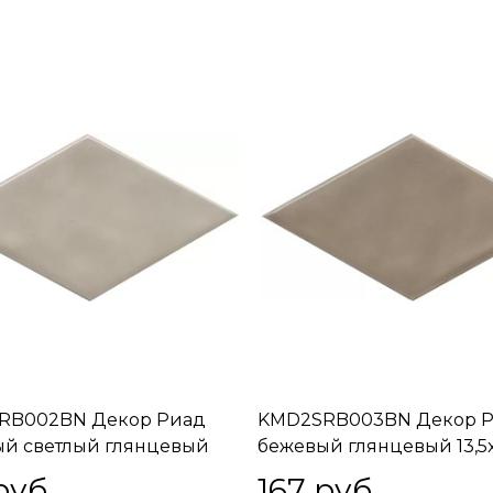
RB002BN Декор Риад
KMD2SRB003BN Декор 
й светлый глянцевый
бежевый глянцевый 13,5x
8x0,9
руб.
167
 руб.