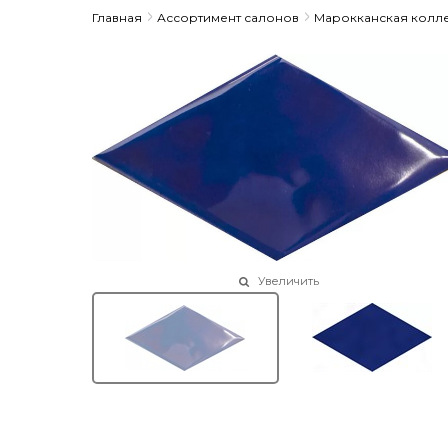
Главная
Ассортимент салонов
Марокканская колл
Увеличить