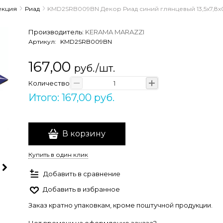
екция
Риад
KMD2SRB009BN Декор Риад синий глянцевый 13,5x7,8x
Производитель:
KERAMA MARAZZI
Артикул:
KMD2SRB009BN
167,00
руб./шт.
Количество
Итого: 167,00 руб.
В корзину
Купить в один клик
Добавить в сравнение
Добавить в избранное
Заказ кратно упаковкам, кроме поштучной продукции.