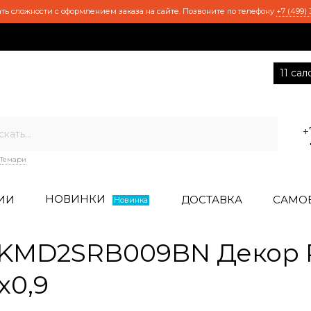
ть сложности с оформлением заказа на сайте. Позвоните по телефону
+7 (499) 
11 са
+
Темари
НОВИНКИ
ИИ
ДОСТАВКА
САМО
Новинка
KMD2SRB009BN Декор 
x0,9