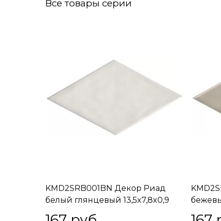
Все товары серии
KMD2SRB001BN Декор Риад
KMD2S
белый глянцевый 13,5x7,8x0,9
бежевы
13,5x7,
167
 руб.
167
 