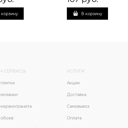
 корзину
В корзину
Н-СЕРВИСЫ
УСЛУГИ
плитки
Акции
 мозаики
Доставка
керамогранита
Самовывоз
 обоев
Оплата