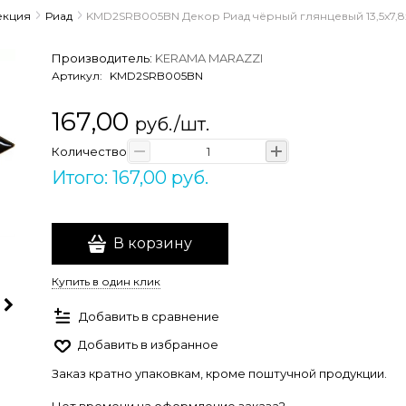
екция
Риад
KMD2SRB005BN Декор Риад чёрный глянцевый 13,5x7,8
Производитель:
KERAMA MARAZZI
Артикул:
KMD2SRB005BN
167,00
руб./шт.
Количество
Итого: 167,00 руб.
В корзину
Купить в один клик
Добавить в сравнение
Добавить в избранное
Заказ кратно упаковкам, кроме поштучной продукции.