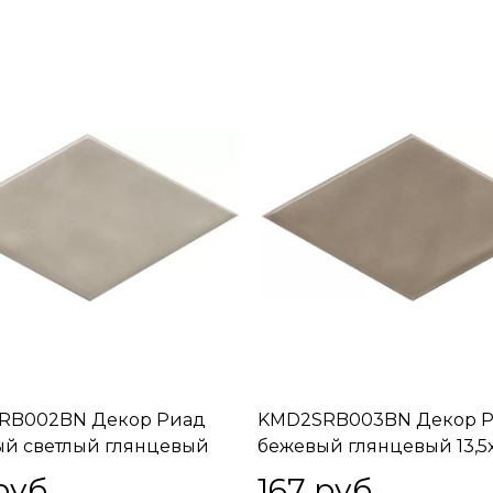
RB002BN Декор Риад
KMD2SRB003BN Декор 
й светлый глянцевый
бежевый глянцевый 13,5x
8x0,9
руб.
167
 руб.