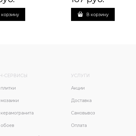
 корзину
В корзину
Н-СЕРВИСЫ
УСЛУГИ
плитки
Акции
 мозаики
Доставка
керамогранита
Самовывоз
 обоев
Оплата