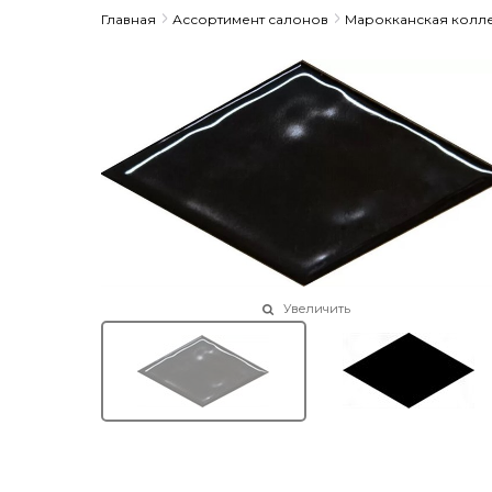
Главная
Ассортимент салонов
Марокканская колл
Увеличить