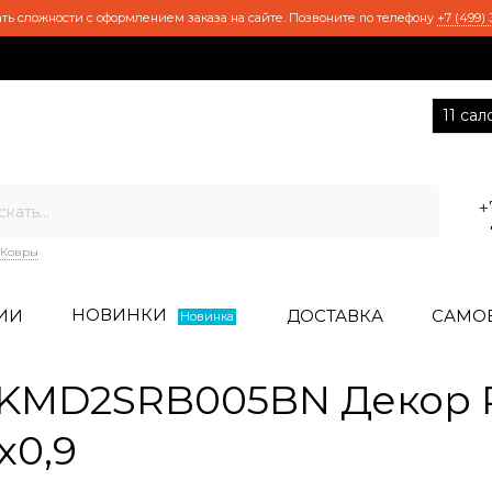
ть сложности с оформлением заказа на сайте. Позвоните по телефону
+7 (499) 
11 са
+
Ковры
НОВИНКИ
ИИ
ДОСТАВКА
САМО
Новинка
KMD2SRB005BN Декор 
x0,9