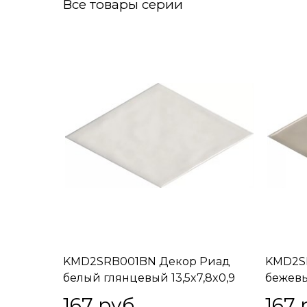
Все товары серии
KMD2SRB001BN Декор Риад
KMD2S
белый глянцевый 13,5x7,8x0,9
бежевы
13,5x7,
167
 руб.
167
 