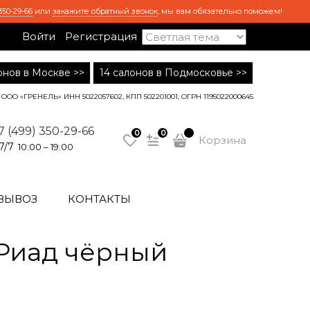
350-29-66
или
закажите обратный звонок
, мы вам обязательно поможем!
Войти
Регистрация
лонов в Москве >>
14 салонов в Подмосковье >>
ООО «ГРЕНЕЛЬ» ИНН 5022057602, КПП 502201001, ОГРН 1195022000645
7 (499) 350-29-66
0
0
Корзина
7/7
10:00 – 19:00
ВЫВОЗ
КОНТАКТЫ
Риад чёрный