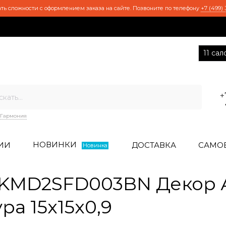
ть сложности с оформлением заказа на сайте. Позвоните по телефону
+7 (499) 
11 са
+
Гармония
НОВИНКИ
ИИ
ДОСТАВКА
САМО
Новинка
KMD2SFD003BN Декор А
ра 15x15x0,9