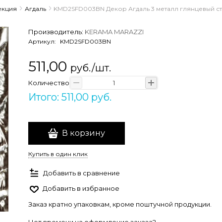
екция
Агдаль
KMD2SFD003BN Декор Агдаль 3 металл глянцевый стр
Производитель:
KERAMA MARAZZI
Артикул:
KMD2SFD003BN
511,00
руб./шт.
Количество
Итого: 511,00 руб.
В корзину
Купить в один клик
Добавить в сравнение
Добавить в избранное
Заказ кратно упаковкам, кроме поштучной продукции.