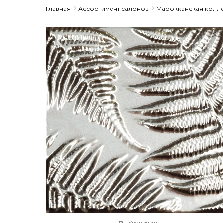
Главная
Ассортимент салонов
Марокканская колл
Увеличить