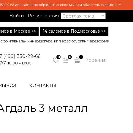
350-29-66
или
закажите обратный звонок
, мы вам обязательно поможем!
Войти
Регистрация
лонов в Москве >>
14 салонов в Подмосковье >>
ООО «ГРЕНЕЛЬ» ИНН 5022057602, КПП 502201001, ОГРН 1195022000645
7 (499) 350-29-66
0
0
Корзина
7/7
10:00 – 19:00
ВЫВОЗ
КОНТАКТЫ
гдаль 3 металл