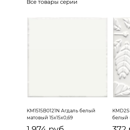
Все товары серии
KM1515B0121N Агдаль белый
KMD2SF
матовый 15x15x0,69
белый 
15x15x0
1 974
 руб.
372
 