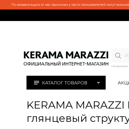
По независящим от нас причинам у части пользователей могут возника
Например:
КАТАЛОГ ТОВАРОВ
АКЦ
KERAMA MARAZZI 
глянцевый структу