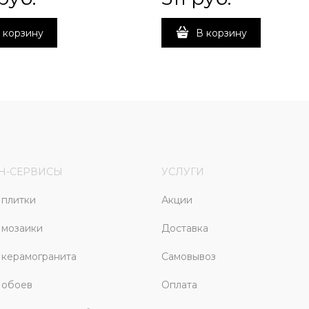
 корзину
В корзину
Н-СЕРВИСЫ
УСЛУГИ
плитки
Акции
 мозаики
Доставка
керамогранита
Самовывоз
 обоев
Оплата