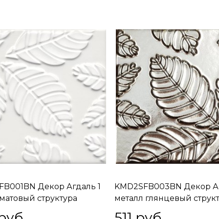
B001BN Декор Агдаль 1
KMD2SFB003BN Декор Аг
матовый структура
металл глянцевый струк
,9
15x15x0,9
руб.
511
 руб.