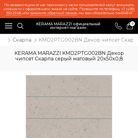
По независящим от нас причинам у части пользователей могут возникать
сложности с оформлением заказа на сайте. Позвоните по телефону
+7 (499)
350-29-66
или
закажите обратный звонок
, мы вам обязательно поможем!
KERAMA MARAZZI официальный
0
интернет-магазин
ия
Скарпа
KMD2PTG002BN Декор чипсет Скарпа
KERAMA MARAZZI KMD2PTG002BN Декор
чипсет Скарпа серый матовый 20x50x0,8