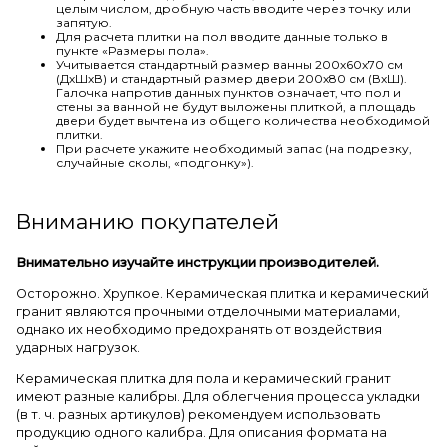
целым числом, дробную часть вводите через точку или
запятую.
Для расчета плитки на пол вводите данные только в
пункте «Размеры пола».
Учитывается стандартный размер ванны 200х60х70 см
(ДхШхВ) и стандартный размер двери 200х80 см (ВхШ).
Галочка напротив данных пунктов означает, что пол и
стены за ванной не будут выложены плиткой, а площадь
двери будет вычтена из общего количества необходимой
плитки.
При расчете укажите необходимый запас (на подрезку,
случайные сколы, «подгонку»).
Вниманию покупателей
Внимательно изучайте инструкции производителей.
Осторожно. Хрупкое. Керамическая плитка и керамический
гранит являются прочными отделочными материалами,
однако их необходимо предохранять от воздействия
ударных нагрузок.
Керамическая плитка для пола и керамический гранит
имеют разные калибры. Для облегчения процесса укладки
(в т. ч. разных артикулов) рекомендуем использовать
продукцию одного калибра. Для описания формата на