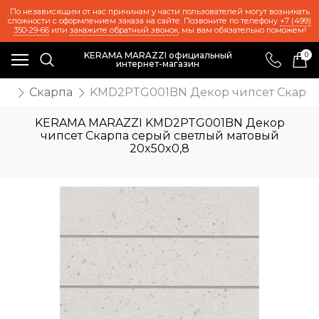
По независящим от нас причинам у части пользователей могут возникать
сложности с оформлением заказа на сайте. Позвоните по телефону
+7 (499)
350-29-66
или
закажите обратный звонок
, мы вам обязательно поможем!
KERAMA MARAZZI официальный
0
интернет-магазин
ия
Скарпа
KMD2PTG001BN Декор чипсет Скарпа 
KERAMA MARAZZI KMD2PTG001BN Декор
чипсет Скарпа серый светлый матовый
20x50x0,8