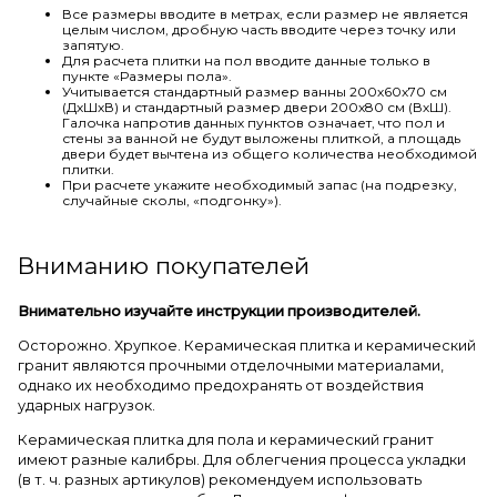
Все размеры вводите в метрах, если размер не является
целым числом, дробную часть вводите через точку или
запятую.
Для расчета плитки на пол вводите данные только в
пункте «Размеры пола».
Учитывается стандартный размер ванны 200х60х70 см
(ДхШхВ) и стандартный размер двери 200х80 см (ВхШ).
Галочка напротив данных пунктов означает, что пол и
стены за ванной не будут выложены плиткой, а площадь
двери будет вычтена из общего количества необходимой
плитки.
При расчете укажите необходимый запас (на подрезку,
случайные сколы, «подгонку»).
Вниманию покупателей
Внимательно изучайте инструкции производителей.
Осторожно. Хрупкое. Керамическая плитка и керамический
гранит являются прочными отделочными материалами,
однако их необходимо предохранять от воздействия
ударных нагрузок.
Керамическая плитка для пола и керамический гранит
имеют разные калибры. Для облегчения процесса укладки
(в т. ч. разных артикулов) рекомендуем использовать