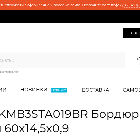
ть сложности с оформлением заказа на сайте. Позвоните по телефону
+7 (499) 
11 са
+
Баттерфляй
НОВИНКИ
ИИ
ДОСТАВКА
САМО
Новинка
KMB3STA019BR Бордюр 
60x14,5x0,9