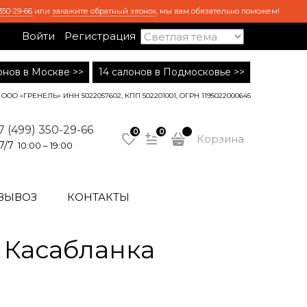
350-29-66
или
закажите обратный звонок
, мы вам обязательно поможем!
Войти
Регистрация
лонов в Москве >>
14 салонов в Подмосковье >>
ООО «ГРЕНЕЛЬ» ИНН 5022057602, КПП 502201001, ОГРН 1195022000645
7 (499) 350-29-66
0
0
Корзина
7/7
10:00 – 19:00
ВЫВОЗ
КОНТАКТЫ
Касабланка