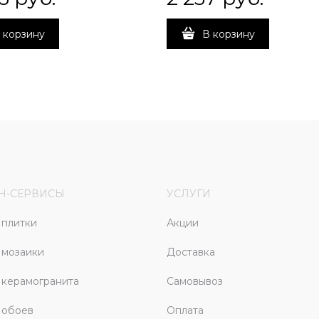
 корзину
В корзину
Н-СЕРВИСЫ
УСЛУГИ
плитки
Акции
 мозаики
Доставка
керамогранита
Самовывоз
 обоев
Оплата