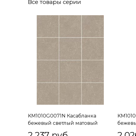
Все товары серии
KM1010G0071N Касабланка
KM1010
бежевый светлый матовый
бежевы
29,8х39,8 из 12 частей 9,8x9,8x0,7
9,8x9,8
2 237
 руб.
2 02