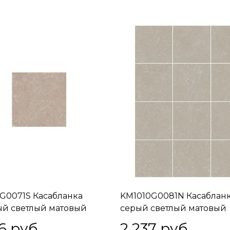
G0071S Касабланка
KM1010G0081N Касаблан
й светлый матовый
серый светлый матовый
x0,7
29,8х39,8 из 12 частей 9,8
6
 руб.
2 237
 руб.