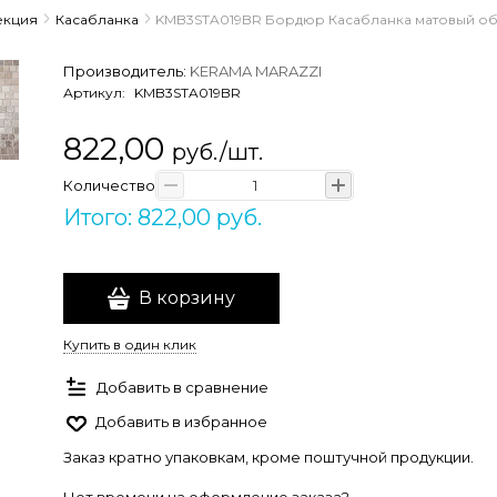
екция
Касабланка
KMB3STA019BR Бордюр Касабланка матовый обр
Производитель:
KERAMA MARAZZI
Артикул:
KMB3STA019BR
822,00
руб./шт.
Количество
Итого: 822,00 руб.
В корзину
Купить в один клик
Добавить в сравнение
Добавить в избранное
Заказ кратно упаковкам, кроме поштучной продукции.