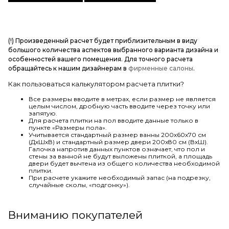
(!) Произведенный расчет будет приблизительным в виду
большого количества аспектов выбранного варианта дизайна и
особенностей вашего помещения. Для точного расчета
обращайтесь к нашим дизайнерам в
фирменные салоны
.
Как пользоваться калькулятором расчета плитки?
Все размеры вводите в метрах, если размер не является
целым числом, дробную часть вводите через точку или
запятую.
Для расчета плитки на пол вводите данные только в
пункте «Размеры пола».
Учитывается стандартный размер ванны 200х60х70 см
(ДхШхВ) и стандартный размер двери 200х80 см (ВхШ).
Галочка напротив данных пунктов означает, что пол и
стены за ванной не будут выложены плиткой, а площадь
двери будет вычтена из общего количества необходимой
плитки.
При расчете укажите необходимый запас (на подрезку,
случайные сколы, «подгонку»).
Вниманию покупателей