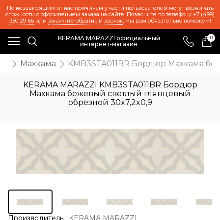
По независящим от нас причинам у части пользователей могут возникать
сложности с оформлением заказа на сайте. Позвоните по телефону
+7 (499)
350-29-66
или
закажите обратный звонок
, мы вам обязательно поможем!
KERAMA MARAZZI официальный
0
интернет-магазин
ия
Махкама
KMB3STA011BR Бордюр Махкама беже
KERAMA MARAZZI KMB3STA011BR Бордюр
Махкама бежевый светлый глянцевый
обрезной 30x7,2x0,9
Производитель
:
KERAMA MARAZZI