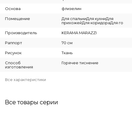
Основа
флизелин
Помещение
Для спальниДля кухниДля
прихожейДля коридораДля го
Производитель
KERAMA MARAZZI
Раппорт
70 см
Рисунок
Ткань
Способ
Горячее тиснение
изготовления
Все характеристики
Все товары серии