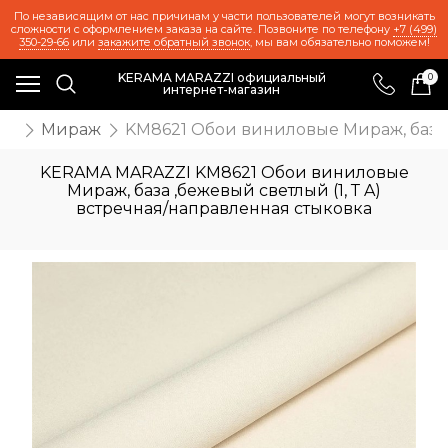
По независящим от нас причинам у части пользователей могут возникать
сложности с оформлением заказа на сайте. Позвоните по телефону
+7 (499)
350-29-66
или
закажите обратный звонок
, мы вам обязательно поможем!
KERAMA MARAZZI официальный
0
интернет-магазин
ои
Мираж
KM8621 Обои виниловые Мираж, база ,
KERAMA MARAZZI KM8621 Обои виниловые
Мираж, база ,бежевый светлый (1, Т A)
встречная/направленная стыковка