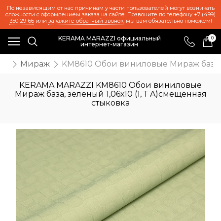
По независящим от нас причинам у части пользователей могут возникать
сложности с оформлением заказа на сайте. Позвоните по телефону
+7 (499)
350-29-66
или
закажите обратный звонок
, мы вам обязательно поможем!
KERAMA MARAZZI официальный
0
интернет-магазин
ои
Мираж
KM8610 Обои виниловые Мираж база, з
KERAMA MARAZZI KM8610 Обои виниловые
Мираж база, зеленый 1,06х10 (1, Т A)смещённая
стыковка