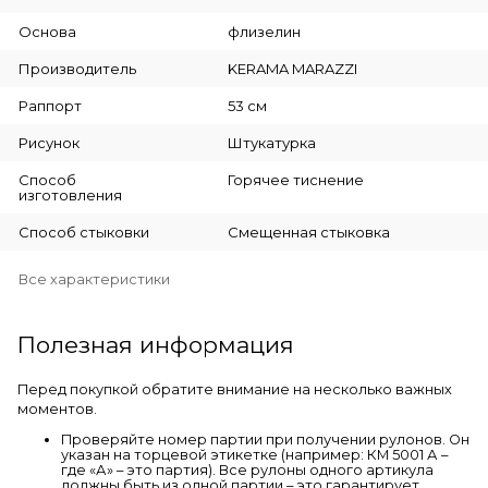
Основа
флизелин
Производитель
KERAMA MARAZZI
Раппорт
53 см
Рисунок
Штукатурка
Способ
Горячее тиснение
изготовления
Способ стыковки
Смещенная стыковка
Все характеристики
Полезная информация
Перед покупкой обратите внимание на несколько важных
моментов.
Проверяйте номер партии при получении рулонов. Он
указан на торцевой этикетке (например: КМ 5001 А –
где «А» – это партия). Все рулоны одного артикула
должны быть из одной партии – это гарантирует