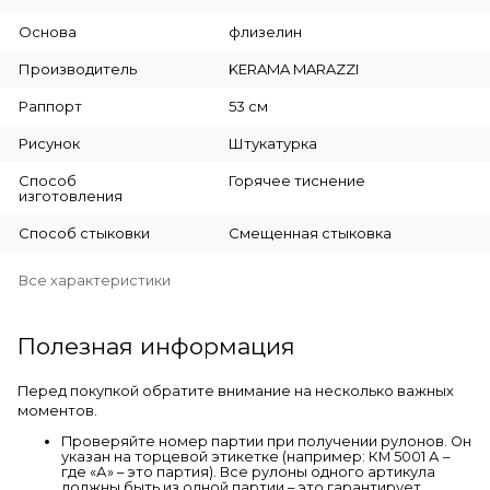
Основа
флизелин
Производитель
KERAMA MARAZZI
Раппорт
53 см
Рисунок
Штукатурка
Способ
Горячее тиснение
изготовления
Способ стыковки
Смещенная стыковка
Все характеристики
Полезная информация
Перед покупкой обратите внимание на несколько важных
моментов.
Проверяйте номер партии при получении рулонов. Он
указан на торцевой этикетке (например: КМ 5001 А –
где «А» – это партия). Все рулоны одного артикула
должны быть из одной партии – это гарантирует