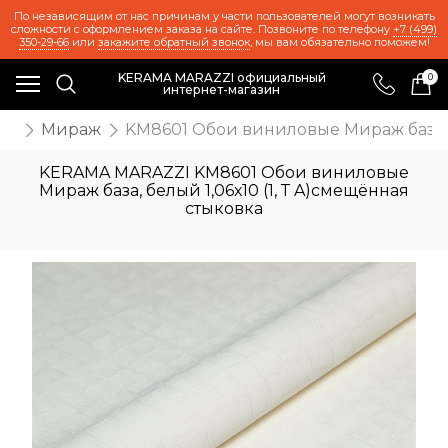
По независящим от нас причинам у части пользователей могут возникать
сложности с оформлением заказа на сайте. Позвоните по телефону
+7 (499)
350-29-66
или
закажите обратный звонок
, мы вам обязательно поможем!
KERAMA MARAZZI официальный
0
интернет-магазин
ои
Мираж
KM8601 Обои виниловые Мираж база, б
KERAMA MARAZZI KM8601 Обои виниловые
Мираж база, белый 1,06х10 (1, Т A)смещённая
стыковка