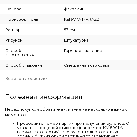
Основа
флизелин
Производитель
KERAMA MARAZZI
Раппорт
53 см
Рисунок
Штукатурка
Способ
Горячее тиснение
изготовления
Способ стыковки
Смещенная стыковка
Все характеристики
Полезная информация
Перед покупкой обратите внимание на несколько важных
моментов.
Проверяйте номер партии при получении рулонов. Он
указан на торцевой этикетке (например: КМ 5001 А –
где «А» – это партия). Все рулоны одного артикула
должны быть из одной партии – это гарантирует