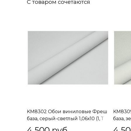
С товаром сочетаются
KM8302 Обои виниловые Фреш
KM830
база, серый-светлый 1,06х10 (1, Т
база, з
A) встречная стыковка
A) вст
4 500
 руб.
4 5