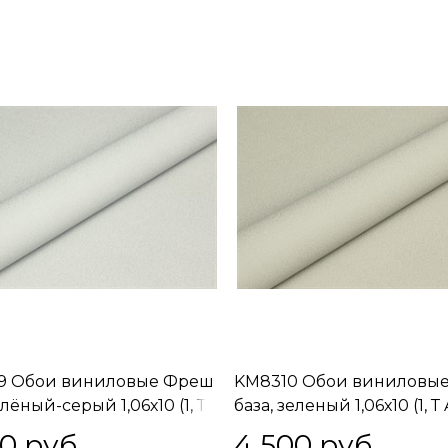
9 Обои виниловые Фреш
KM8310 Обои виниловы
елёный-серый 1,06х10 (1, Т
база, зеленый 1,06х10 (1, Т 
речная стыковка
встречная стыковка
00
 руб.
4 500
 руб.