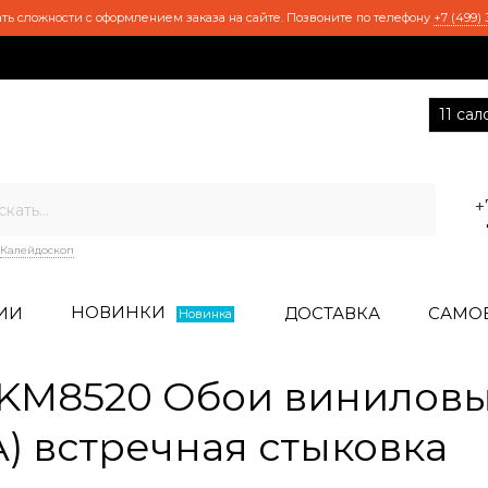
ть сложности с оформлением заказа на сайте. Позвоните по телефону
+7 (499) 
11 са
+
Калейдоскоп
НОВИНКИ
ИИ
ДОСТАВКА
САМО
Новинка
KM8520 Обои виниловы
 A) встречная стыковка