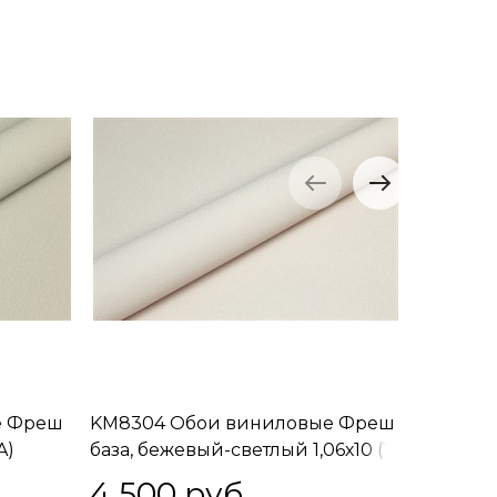
е Фреш
KM8304 Обои виниловые Фреш
KM8311 
A)
база, бежевый-светлый 1,06х10 (1,
мотив, бе
Т B) встречная стыковка
A) напр
4 500
 руб.
4 62