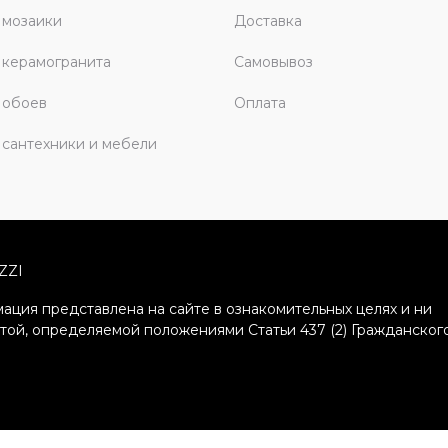
 мозаики
Доставка
керамогранита
Самовывоз
 обоев
Оплата
сантехники и мебели
ZZI
ация представлена на сайте в ознакомительных целях и ни
ртой, определяемой положениями Статьи 437 (2) Гражданског