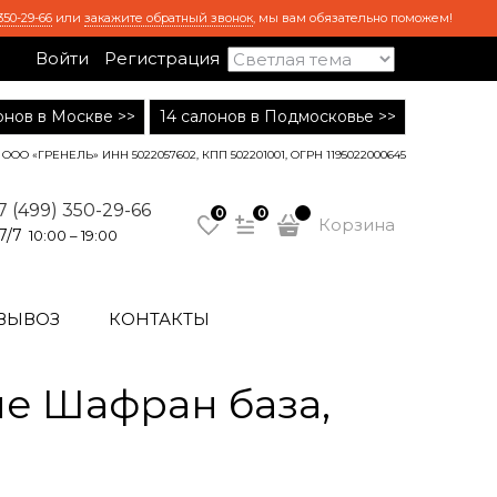
350-29-66
или
закажите обратный звонок
, мы вам обязательно поможем!
Войти
Регистрация
лонов в Москве >>
14 салонов в Подмосковье >>
ООО «ГРЕНЕЛЬ» ИНН 5022057602, КПП 502201001, ОГРН 1195022000645
7 (499) 350-29-66
0
0
Корзина
7/7
10:00 – 19:00
ВЫВОЗ
КОНТАКТЫ
е Шафран база,