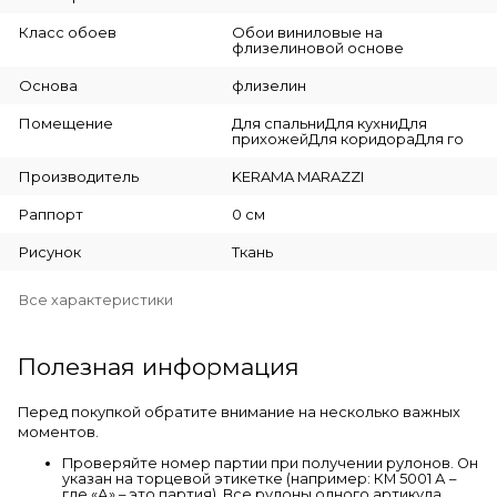
Класс обоев
Обои виниловые на
флизелиновой основе
Основа
флизелин
Помещение
Для спальниДля кухниДля
прихожейДля коридораДля го
Производитель
KERAMA MARAZZI
Раппорт
0 см
Рисунок
Ткань
Все характеристики
Полезная информация
Перед покупкой обратите внимание на несколько важных
моментов.
Проверяйте номер партии при получении рулонов. Он
указан на торцевой этикетке (например: КМ 5001 А –
где «А» – это партия). Все рулоны одного артикула