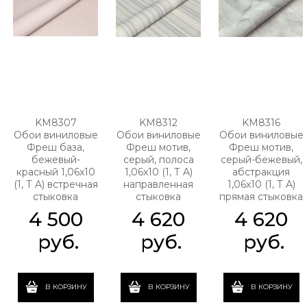
KM8307
KM8312
KM8316
Обои виниловые
Обои виниловые
Обои виниловые
Фреш база,
Фреш мотив,
Фреш мотив,
бежевый-
серый, полоса
серый-бежевый,
красный 1,06х10
1,06х10 (1, Т A)
абстракция
(1, Т A) встречная
направленная
1,06х10 (1, Т A)
стыковка
стыковка
прямая стыковка
4 500
4 620
4 620
 руб.
 руб.
 руб.
В КОРЗИНУ
В КОРЗИНУ
В КОРЗИНУ