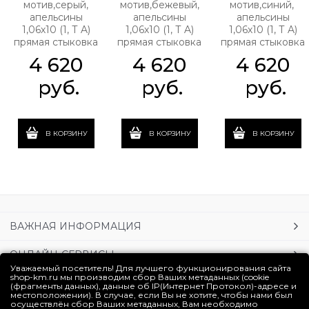
мотив,серый,
мотив,бежевый,
мотив,синий,
апельсины
апельсины
апельсины
1,06х10 (1, Т A)
1,06х10 (1, Т A)
1,06х10 (1, Т A)
прямая стыковка
прямая стыковка
прямая стыковка
4 620
4 620
4 620
 руб.
 руб.
 руб.
В КОРЗИНУ
В КОРЗИНУ
В КОРЗИНУ
ВАЖНАЯ ИНФОРМАЦИЯ
ОНЛАЙН-СЕРВИСЫ
Уважаемый посетитель! Для лучшего функционирования сайта
shop-km.ru мы производим сбор Ваших метаданных (cookie
УСЛУГИ
(фрагменты данных), данные об IP(Интернет Протокол)-адресе и
местоположении). В случае, если Вы не хотите, чтобы нами был
осуществлён сбор Ваших метаданных, Вам необходимо