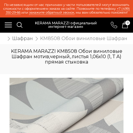
По независящим от нас причинам у части пользователей могут возникать
сложности с оформлением заказа на сайте. Позвоните по телефону
+7 (499)
350-29-66
или
закажите обратный звонок
, мы вам обязательно поможем!
KERAMA MARAZZI официальный
0
интернет-магазин
ои
Шафран
KM8508 Обои виниловые Шафран мотив
KERAMA MARAZZI KM8508 Обои виниловые
Шафран мотив,черный, листья 1,06х10 (1, Т A)
прямая стыковка