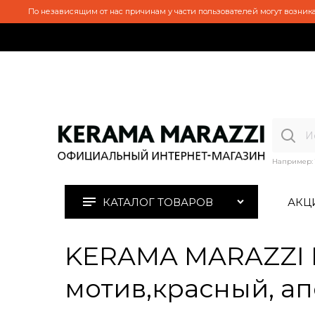
По независящим от нас причинам у части пользователей могут возника
Например:
КАТАЛОГ ТОВАРОВ
АКЦ
KERAMA MARAZZI 
мотив,красный, апе