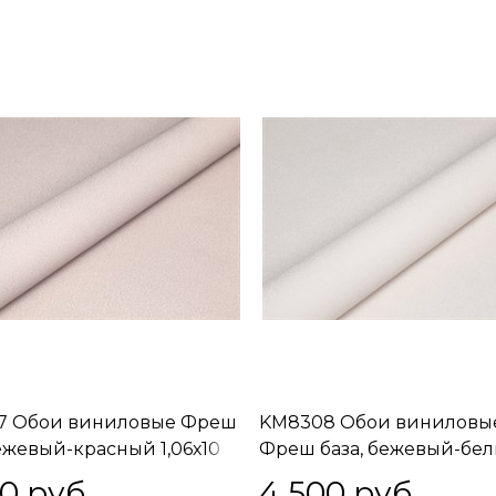
7 Обои виниловые Фреш
KM8308 Обои виниловы
бежевый-красный 1,06х10
Фреш база, бежевый-бе
) встречная стыковка
1,06х10 (1, Т A) встречная
00
 руб.
4 500
 руб.