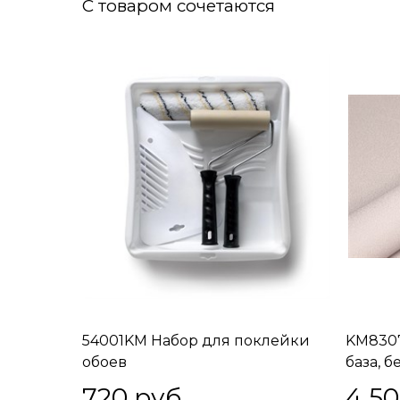
С товаром сочетаются
54001KM Набор для поклейки
KM830
обоев
база, 
(1, Т A
720
 руб.
4 5