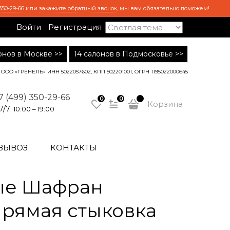
350-29-66
или
закажите обратный звонок
, мы вам обязательно поможем!
Войти
Регистрация
лонов в Москве >>
14 салонов в Подмосковье >>
ООО «ГРЕНЕЛЬ» ИНН 5022057602, КПП 502201001, ОГРН 1195022000645
7 (499) 350-29-66
0
0
Корзина
7/7
10:00 – 19:00
ВЫВОЗ
КОНТАКТЫ
ые Шафран
 прямая стыковка