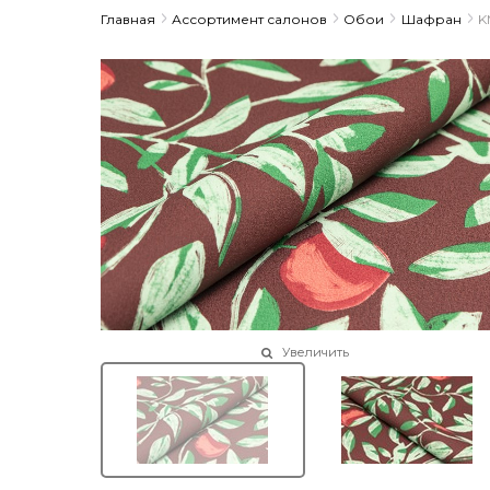
Главная
Ассортимент салонов
Обои
Шафран
K
Увеличить