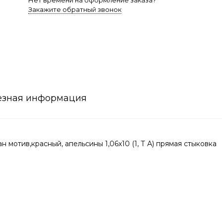
Нет времени на оформление заказа?
Закажите обратный звонок
езная информация
отив,красный, апельсины 1,06х10 (1, Т A) прямая стыковка