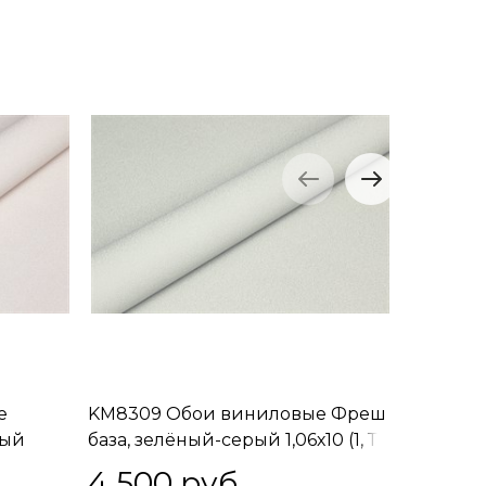
е
KM8309 Обои виниловые Фреш
KM8304
лый
база, зелёный-серый 1,06х10 (1, Т
база, бе
A) встречная стыковка
Т B) вст
4 500
 руб.
4 50