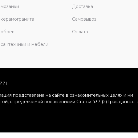
 мозаики
Доставка
керамогранита
Самовывоз
 обоев
Оплата
сантехники и мебели
ZZI
ация представлена на сайте в ознакомительных целях и ни
ртой, определяемой положениями Статьи 437 (2) Гражданског