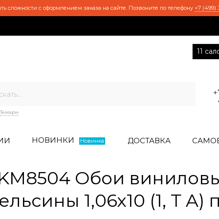
ть сложности с оформлением заказа на сайте. Позвоните по телефону
+7 (499) 
11 са
+
Темари
НОВИНКИ
ИИ
ДОСТАВКА
САМО
Новинка
KM8504 Обои винилов
льсины 1,06х10 (1, Т A)