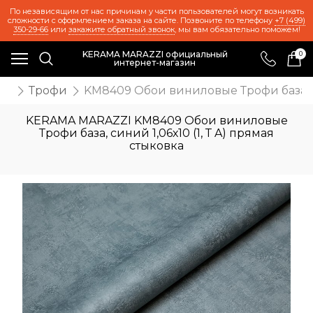
По независящим от нас причинам у части пользователей могут возникать
сложности с оформлением заказа на сайте. Позвоните по телефону
+7 (499)
350-29-66
или
закажите обратный звонок
, мы вам обязательно поможем!
KERAMA MARAZZI официальный
0
интернет-магазин
ои
Трофи
KM8409 Обои виниловые Трофи база, си
KERAMA MARAZZI KM8409 Обои виниловые
Трофи база, синий 1,06х10 (1, Т A) прямая
стыковка