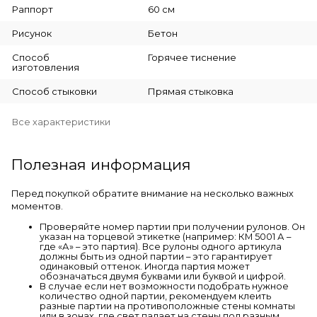
Раппорт
60 см
Рисунок
Бетон
Способ
Горячее тиснение
изготовления
Способ стыковки
Прямая стыковка
Все характеристики
Полезная информация
Перед покупкой обратите внимание на несколько важных
моментов.
Проверяйте номер партии при получении рулонов. Он
указан на торцевой этикетке (например: КМ 5001 А –
где «А» – это партия). Все рулоны одного артикула
должны быть из одной партии – это гарантирует
одинаковый оттенок. Иногда партия может
обозначаться двумя буквами или буквой и цифрой.
В случае если нет возможности подобрать нужное
количество одной партии, рекомендуем клеить
разные партии на противоположные стены комнаты
или в зонах, где свет падает на стены под разным