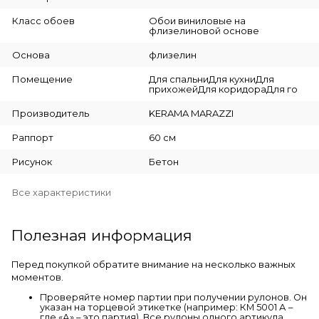
Класс обоев
Обои виниловые на
флизелиновой основе
Основа
флизелин
Помещение
Для спальниДля кухниДля
прихожейДля коридораДля го
Производитель
KERAMA MARAZZI
Раппорт
60 см
Рисунок
Бетон
Все характеристики
Полезная информация
Перед покупкой обратите внимание на несколько важных
моментов.
Проверяйте номер партии при получении рулонов. Он
указан на торцевой этикетке (например: КМ 5001 А –
где «А» – это партия). Все рулоны одного артикула