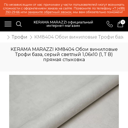
По независящим от нас причинам у части пользователей могут возникать
сложности с оформлением заказа на сайте. Позвоните по телефону
+7 (499)
350-29-66
или
закажите обратный звонок
, мы вам обязательно поможем!
KERAMA MARAZZI официальный
0
интернет-магазин
ои
Трофи
KM8404 Обои виниловые Трофи база, се
KERAMA MARAZZI KM8404 Обои виниловые
Трофи база, серый светлый 1,06х10 (1, Т B)
прямая стыковка