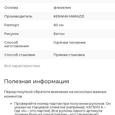
Основа
флизелин
Производитель
KERAMA MARAZZI
Раппорт
60 см
Рисунок
Бетон
Способ
Горячее тиснение
изготовления
Способ стыковки
Прямая стыковка
Все характеристики
Полезная информация
Перед покупкой обратите внимание на несколько важных
моментов.
Проверяйте номер партии при получении рулонов. Он
указан на торцевой этикетке (например: КМ 5001 А –
где «А» – это партия). Все рулоны одного артикула
должны быть из одной партии – это гарантирует