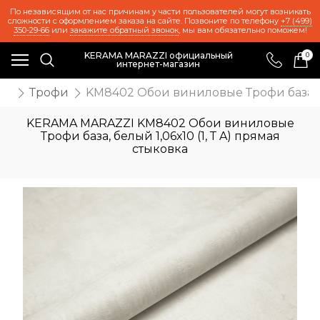
По независящим от нас причинам у части пользователей могут возникать
сложности с оформлением заказа на сайте. Позвоните по телефону
+7 (499)
350-29-66
или
закажите обратный звонок
, мы вам обязательно поможем!
KERAMA MARAZZI официальный
0
интернет-магазин
ои
Трофи
KM8402 Обои виниловые Трофи база, бе
KERAMA MARAZZI KM8402 Обои виниловые
Трофи база, белый 1,06х10 (1, Т A) прямая
стыковка