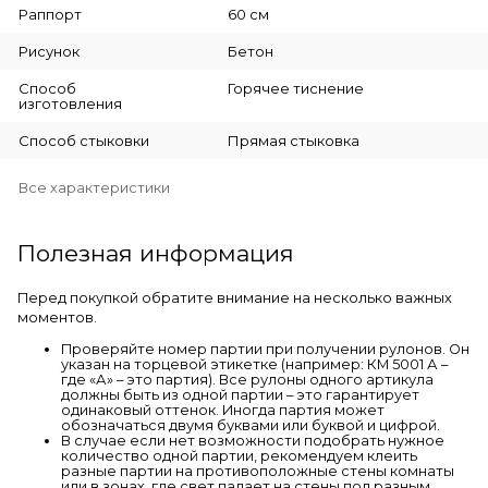
Раппорт
60 см
Рисунок
Бетон
Способ
Горячее тиснение
изготовления
Способ стыковки
Прямая стыковка
Все характеристики
Полезная информация
Перед покупкой обратите внимание на несколько важных
моментов.
Проверяйте номер партии при получении рулонов. Он
указан на торцевой этикетке (например: КМ 5001 А –
где «А» – это партия). Все рулоны одного артикула
должны быть из одной партии – это гарантирует
одинаковый оттенок. Иногда партия может
обозначаться двумя буквами или буквой и цифрой.
В случае если нет возможности подобрать нужное
количество одной партии, рекомендуем клеить
разные партии на противоположные стены комнаты
или в зонах, где свет падает на стены под разным