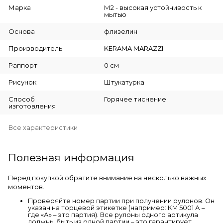
Марка
М2 - высокая устойчивость к
мытью
Основа
флизелин
Производитель
KERAMA MARAZZI
Раппорт
0 см
Рисунок
Штукатурка
Способ
Горячее тиснение
изготовления
Все характеристики
Полезная информация
Перед покупкой обратите внимание на несколько важных
моментов.
Проверяйте номер партии при получении рулонов. Он
указан на торцевой этикетке (например: КМ 5001 А –
где «А» – это партия). Все рулоны одного артикула
должны быть из одной партии – это гарантирует