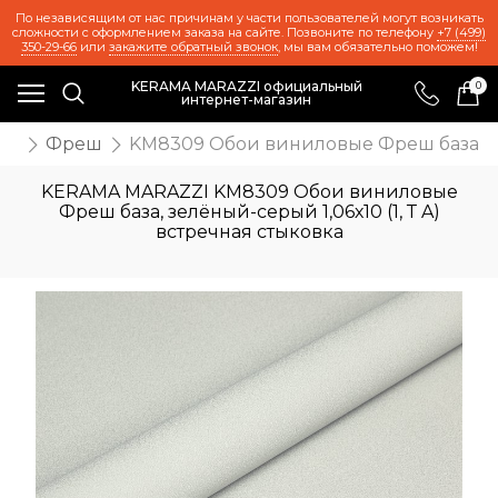
По независящим от нас причинам у части пользователей могут возникать
сложности с оформлением заказа на сайте. Позвоните по телефону
+7 (499)
350-29-66
или
закажите обратный звонок
, мы вам обязательно поможем!
KERAMA MARAZZI официальный
0
интернет-магазин
ои
Фреш
KM8309 Обои виниловые Фреш база, зел
KERAMA MARAZZI KM8309 Обои виниловые
Фреш база, зелёный-серый 1,06х10 (1, Т A)
встречная стыковка