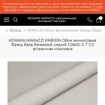
По независящим от нас причинам у части пользователей могут возникать
сложности с оформлением заказа на сайте. Позвоните по телефону
+7 (499)
350-29-66
или
закажите обратный звонок
, мы вам обязательно поможем!
KERAMA MARAZZI официальный
0
интернет-магазин
ои
Фреш
KM8306 Обои виниловые Фреш база, беж
KERAMA MARAZZI KM8306 Обои виниловые
Фреш база, бежевый-серый 1,06х10 (1, Т C1)
встречная стыковка