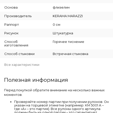
Основа
флизелин
Производитель
KERAMA MARAZZI
Раппорт
0 см
Рисунок
Штукатурка
Способ
Горячее тиснение
изготовления
Способ стыковки
Встречная стыковка
Все характеристики
Полезная информация
Перед покупкой обратите внимание на несколько важных
моментов.
Проверяйте номер партии при получении рулонов. Он
указан на торцевой этикетке (например: КМ 5001 А –
где «А» – это партия). Все рулоны одного артикула
должны быть из одной партии – это гарантирует