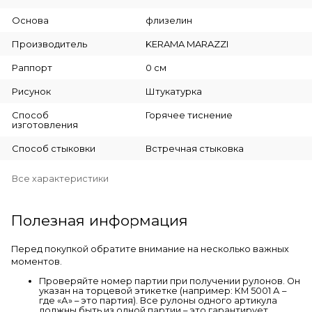
Основа
флизелин
Производитель
KERAMA MARAZZI
Раппорт
0 см
Рисунок
Штукатурка
Способ
Горячее тиснение
изготовления
Способ стыковки
Встречная стыковка
Все характеристики
Полезная информация
Перед покупкой обратите внимание на несколько важных
моментов.
Проверяйте номер партии при получении рулонов. Он
указан на торцевой этикетке (например: КМ 5001 А –
где «А» – это партия). Все рулоны одного артикула
должны быть из одной партии – это гарантирует