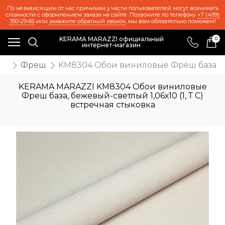
По независящим от нас причинам у части пользователей могут возникать
сложности с оформлением заказа на сайте. Позвоните по телефону
+7 (499)
350-29-66
или
закажите обратный звонок
, мы вам обязательно поможем!
KERAMA MARAZZI официальный
0
интернет-магазин
ои
Фреш
KM8304 Обои виниловые Фреш база, беж
KERAMA MARAZZI KM8304 Обои виниловые
Фреш база, бежевый-светлый 1,06х10 (1, Т C)
встречная стыковка