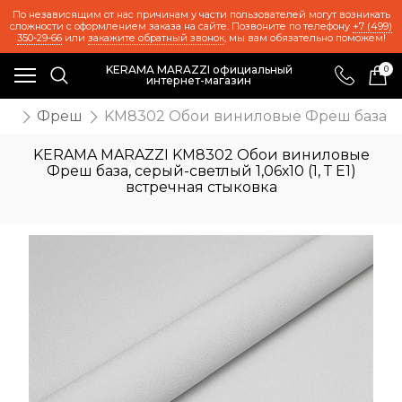
По независящим от нас причинам у части пользователей могут возникать
сложности с оформлением заказа на сайте. Позвоните по телефону
+7 (499)
350-29-66
или
закажите обратный звонок
, мы вам обязательно поможем!
KERAMA MARAZZI официальный
0
интернет-магазин
ои
Фреш
KM8302 Обои виниловые Фреш база, серы
KERAMA MARAZZI KM8302 Обои виниловые
Фреш база, серый-светлый 1,06х10 (1, Т E1)
встречная стыковка