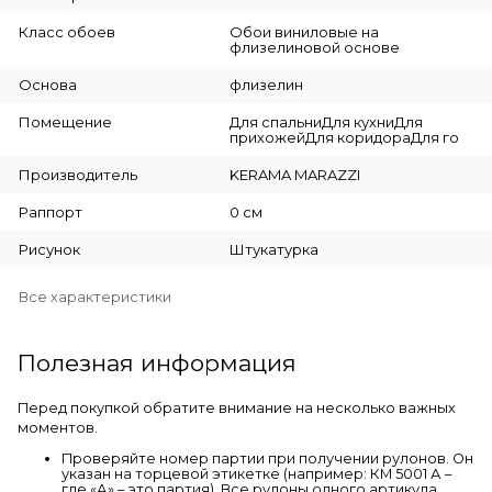
Класс обоев
Обои виниловые на
флизелиновой основе
Основа
флизелин
Помещение
Для спальниДля кухниДля
прихожейДля коридораДля го
Производитель
KERAMA MARAZZI
Раппорт
0 см
Рисунок
Штукатурка
Все характеристики
Полезная информация
Перед покупкой обратите внимание на несколько важных
моментов.
Проверяйте номер партии при получении рулонов. Он
указан на торцевой этикетке (например: КМ 5001 А –
где «А» – это партия). Все рулоны одного артикула