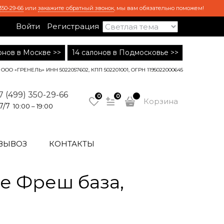
350-29-66
или
закажите обратный звонок
, мы вам обязательно поможем!
Войти
Регистрация
лонов в Москве >>
14 салонов в Подмосковье >>
ООО «ГРЕНЕЛЬ» ИНН 5022057602, КПП 502201001, ОГРН 1195022000645
7 (499) 350-29-66
0
0
Корзина
7/7
10:00 – 19:00
ВЫВОЗ
КОНТАКТЫ
е Фреш база,