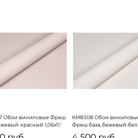
7 Обои виниловые Фреш
KM8308 Обои виниловы
бежевый-красный 1,06х10
Фреш база, бежевый-бе
) встречная стыковка
1,06х10 (1, Т A) встречная
00
 руб.
4 500
 руб.