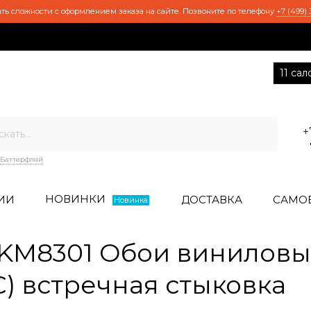
ть сложности с оформлением заказа на сайте. Позвоните по телефону
+7 (499) 
11 са
+
Баттерфляй
НОВИНКИ
ИИ
ДОСТАВКА
САМО
Новинка
KM8301 Обои виниловы
 C) встречная стыковка