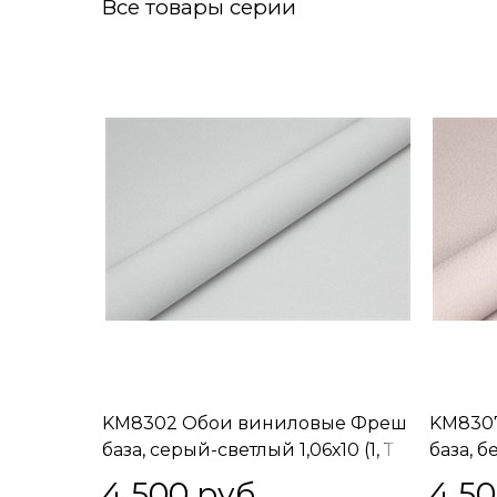
Все товары серии
KM8302 Обои виниловые Фреш
KM830
база, серый-светлый 1,06х10 (1, Т
база, 
A) встречная стыковка
(1, Т A
4 500
 руб.
4 5