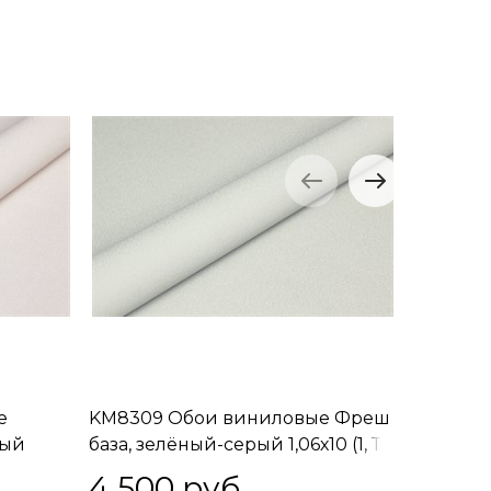
е
KM8309 Обои виниловые Фреш
KM8310
лый
база, зелёный-серый 1,06х10 (1, Т
база, зел
A) встречная стыковка
встречн
4 500
 руб.
4 50