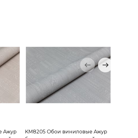
е Ажур
KM8205 Обои виниловые Ажур
KM8206 