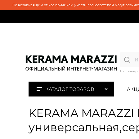
По независящим от нас причинам у части пользователей могут возника
Например:
КАТАЛОГ ТОВАРОВ
АКЦ
KERAMA MARAZZI 
универсальная,сер