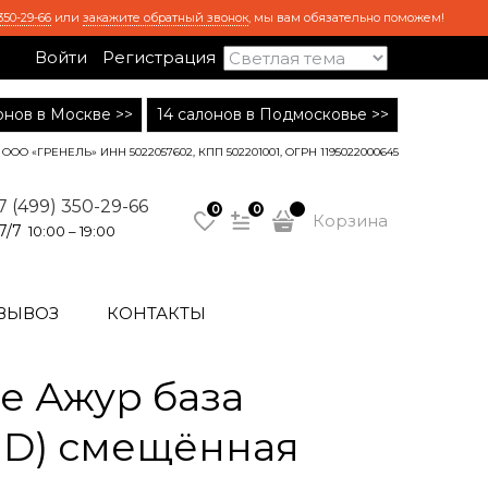
350-29-66
или
закажите обратный звонок
, мы вам обязательно поможем!
Войти
Регистрация
лонов в Москве >>
14 салонов в Подмосковье >>
ООО «ГРЕНЕЛЬ» ИНН 5022057602, КПП 502201001, ОГРН 1195022000645
7 (499) 350-29-66
0
0
Корзина
7/7
10:00 – 19:00
ВЫВОЗ
КОНТАКТЫ
е Ажур база
Т D) смещённая