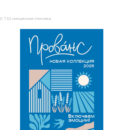
1, Т D) смещённая стыковка