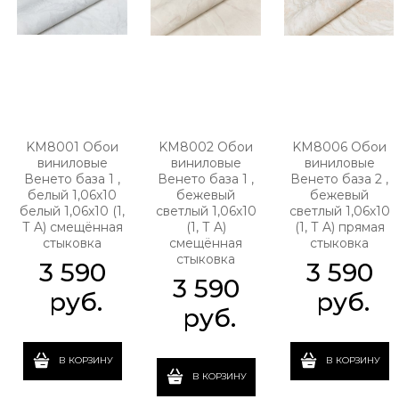
KM8001 Обои
KM8002 Обои
KM8006 Обои
виниловые
виниловые
виниловые
Венето база 1 ,
Венето база 1 ,
Венето база 2 ,
белый 1,06х10
бежевый
бежевый
белый 1,06х10 (1,
светлый 1,06х10
светлый 1,06х10
Т A) смещённая
(1, Т A)
(1, Т A) прямая
стыковка
смещённая
стыковка
стыковка
3 590
3 590
3 590
 руб.
 руб.
 руб.
В КОРЗИНУ
В КОРЗИНУ
В КОРЗИНУ