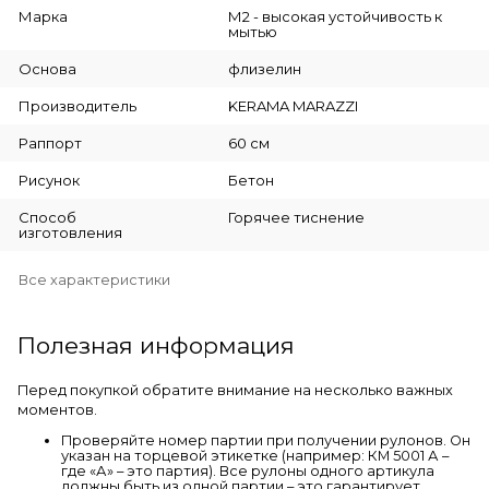
Марка
М2 - высокая устойчивость к
мытью
Основа
флизелин
Производитель
KERAMA MARAZZI
Раппорт
60 см
Рисунок
Бетон
Способ
Горячее тиснение
изготовления
Все характеристики
Полезная информация
Перед покупкой обратите внимание на несколько важных
моментов.
Проверяйте номер партии при получении рулонов. Он
указан на торцевой этикетке (например: КМ 5001 А –
где «А» – это партия). Все рулоны одного артикула
должны быть из одной партии – это гарантирует