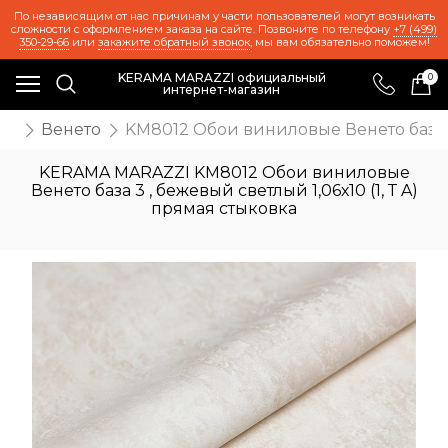
По независящим от нас причинам у части пользователей могут возникать
сложности с оформлением заказа на сайте. Позвоните по телефону
+7 (499)
350-29-66
или
закажите обратный звонок
, мы вам обязательно поможем!
KERAMA MARAZZI официальный
0
интернет-магазин
ои
Венето
KM8012 Обои виниловые Венето база 3 
KERAMA MARAZZI KM8012 Обои виниловые
Венето база 3 , бежевый светлый 1,06х10 (1, Т A)
прямая стыковка