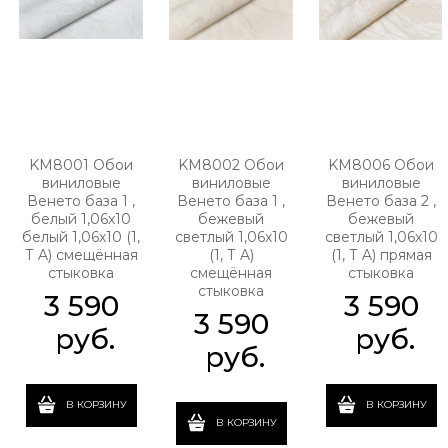
KM8001 Обои
KM8002 Обои
KM8006 Обои
виниловые
виниловые
виниловые
Венето база 1 ,
Венето база 1 ,
Венето база 2 ,
белый 1,06х10
бежевый
бежевый
белый 1,06х10 (1,
светлый 1,06х10
светлый 1,06х10
Т A) смещённая
(1, Т A)
(1, Т A) прямая
стыковка
смещённая
стыковка
стыковка
3 590
3 590
3 590
 руб.
 руб.
 руб.
В КОРЗИНУ
В КОРЗИНУ
В КОРЗИНУ