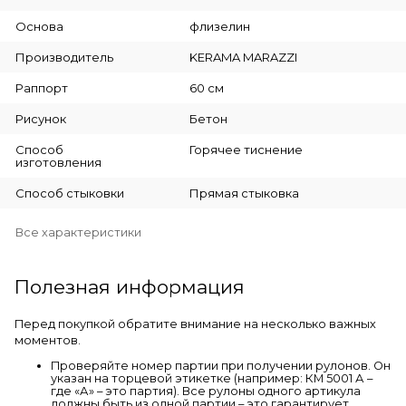
Основа
флизелин
Производитель
KERAMA MARAZZI
Раппорт
60 см
Рисунок
Бетон
Способ
Горячее тиснение
изготовления
Способ стыковки
Прямая стыковка
Все характеристики
Полезная информация
Перед покупкой обратите внимание на несколько важных
моментов.
Проверяйте номер партии при получении рулонов. Он
указан на торцевой этикетке (например: КМ 5001 А –
где «А» – это партия). Все рулоны одного артикула
должны быть из одной партии – это гарантирует