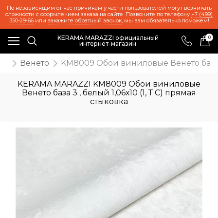
По независящим от нас причинам у части пользователей могут возникать
сложности с оформлением заказа на сайте. Позвоните по телефону
+7 (499)
350-29-66
или
закажите обратный звонок
, мы вам обязательно поможем!
KERAMA MARAZZI официальный
0
интернет-магазин
ои
Венето
KM8009 Обои виниловые Венето база 3 
KERAMA MARAZZI KM8009 Обои виниловые
Венето база 3 , белый 1,06х10 (1, Т C) прямая
стыковка