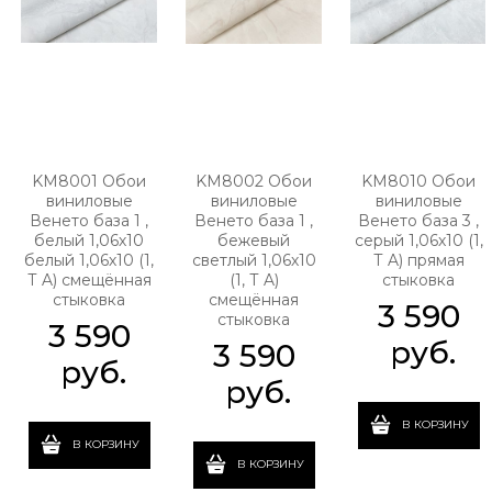
KM8001 Обои
KM8002 Обои
KM8010 Обои
виниловые
виниловые
виниловые
Венето база 1 ,
Венето база 1 ,
Венето база 3 ,
белый 1,06х10
бежевый
серый 1,06х10 (1,
белый 1,06х10 (1,
светлый 1,06х10
Т A) прямая
Т A) смещённая
(1, Т A)
стыковка
стыковка
смещённая
3 590
стыковка
3 590
 руб.
3 590
 руб.
 руб.
В КОРЗИНУ
В КОРЗИНУ
В КОРЗИНУ