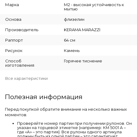
Марка
М2 - высокая устойчивость к
мытью
Основа
флизелин
Производитель
KERAMA MARAZZI
Раппорт
64 см
Рисунок
Камень
Способ
Горячее тиснение
изготовления
Все характеристики
Полезная информация
Перед покупкой обратите внимание на несколько важных
моментов.
Проверяйте номер партии при получении рулонов. Он
указан на торцевой этикетке (например: КМ 5001 А –
где «А» – это партия). Все рулоны одного артикула
должны быть из одной партии – это гарантирует