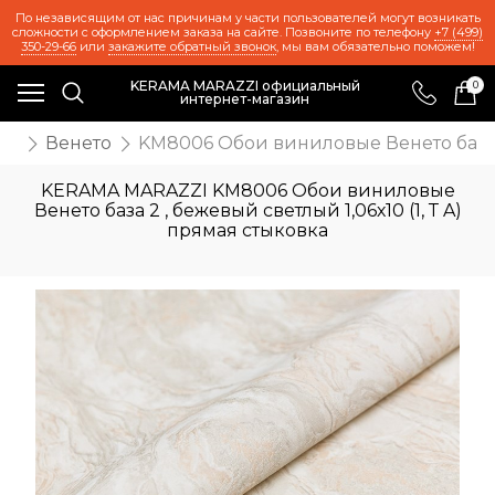
По независящим от нас причинам у части пользователей могут возникать
сложности с оформлением заказа на сайте. Позвоните по телефону
+7 (499)
350-29-66
или
закажите обратный звонок
, мы вам обязательно поможем!
KERAMA MARAZZI официальный
0
интернет-магазин
ои
Венето
KM8006 Обои виниловые Венето база 2 
KERAMA MARAZZI KM8006 Обои виниловые
Венето база 2 , бежевый светлый 1,06х10 (1, Т A)
прямая стыковка