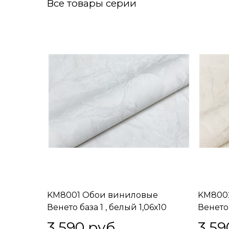
Все товары серии
KM8001 Обои виниловые
KM800
Венето база 1 , белый 1,06х10
Венето
белый 1,06х10 (1, Т A) смещённая
1,06х10
3 590
 руб.
3 59