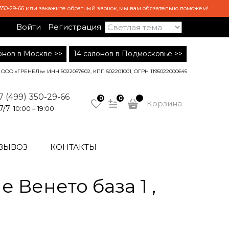
350-29-66
или
закажите обратный звонок
, мы вам обязательно поможем!
Войти
Регистрация
лонов в Москве >>
14 салонов в Подмосковье >>
ООО «ГРЕНЕЛЬ» ИНН 5022057602, КПП 502201001, ОГРН 1195022000645
7 (499) 350-29-66
0
0
Корзина
7/7
10:00 – 19:00
ВЫВОЗ
КОНТАКТЫ
Венето база 1 ,