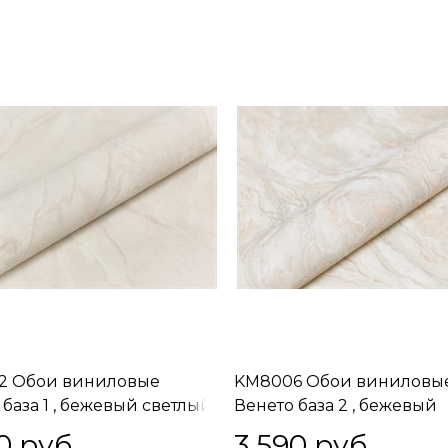
2 Обои виниловые
KM8006 Обои виниловы
 база 1 , бежевый светлый
Венето база 2 , бежевый
 (1, Т A) смещённая
светлый 1,06х10 (1, Т A) п
0
 руб.
3 590
 руб.