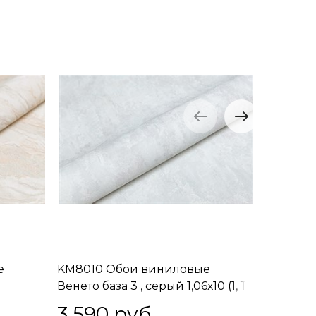
е
KM8010 Обои виниловые
KM8011 
Венето база 3 , серый 1,06х10 (1, Т
Венето б
рямая
A) прямая стыковка
(1, Т A)
3 590
 руб.
3 59