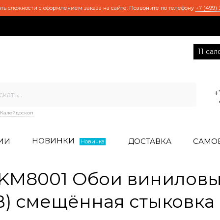
ть сложности с оформлением заказа на сайте. Позвоните по телефону
+7 (499) 
11 са
+
Калейдоскоп
НОВИНКИ
ИИ
ДОСТАВКА
САМО
Новинка
M8001 Обои виниловые 
Т B) смещённая стыковка