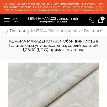
По независящим от нас причинам у части пользователей могут возникать
сложности с оформлением заказа на сайте. Позвоните по телефону
+7 (499)
350-29-66
или
закажите обратный звонок
, мы вам обязательно поможем!
KERAMA MARAZZI официальный
0
интернет-магазин
ои
Галатея
KM7604 Обои виниловые Галатея база 
KERAMA MARAZZI KM7604 Обои виниловые
Галатея база универсальная, серый золотой
1,06х10 (1, Т G) прямая стыковка