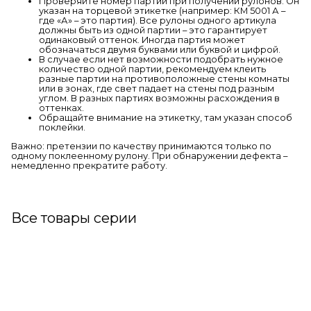
Проверяйте номер партии при получении рулонов. Он
указан на торцевой этикетке (например: КМ 5001 А –
где «А» – это партия). Все рулоны одного артикула
должны быть из одной партии – это гарантирует
одинаковый оттенок. Иногда партия может
обозначаться двумя буквами или буквой и цифрой.
В случае если нет возможности подобрать нужное
количество одной партии, рекомендуем клеить
разные партии на противоположные стены комнаты
или в зонах, где свет падает на стены под разным
углом. В разных партиях возможны расхождения в
оттенках.
Обращайте внимание на этикетку, там указан способ
поклейки.
Важно: претензии по качеству принимаются только по
одному поклеенному рулону. При обнаружении дефекта –
немедленно прекратите работу.
Все товары серии