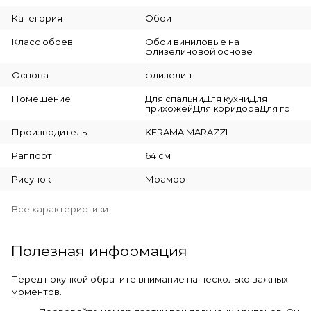
Категория
Обои
Класс обоев
Обои виниловые на
флизелиновой основе
Основа
флизелин
Помещение
Для спальниДля кухниДля
прихожейДля коридораДля го
Производитель
KERAMA MARAZZI
Раппорт
64 см
Рисунок
Мрамор
Все характеристики
Полезная информация
Перед покупкой обратите внимание на несколько важных
моментов.