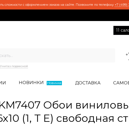
ть сложности с оформлением заказа на сайте. Позвоните по телефону
+7 (499) 
11 са
+
Унитаз подвесной
НОВИНКИ
ИИ
ДОСТАВКА
САМО
Новинка
M7407 Обои виниловые
х10 (1, Т E) свободная с