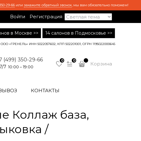
350-29-66
или
закажите обратный звонок
, мы вам обязательно поможем!
Войти
Регистрация
лонов в Москве >>
14 салонов в Подмосковье >>
ООО «ГРЕНЕЛЬ» ИНН 5022057602, КПП 502201001, ОГРН 1195022000645
7 (499) 350-29-66
0
0
Корзина
7/7
10:00 – 19:00
ВЫВОЗ
КОНТАКТЫ
 Коллаж база,
тыковка /