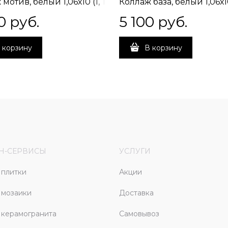
мотив, белый 1,06х10 (1, Т
Коллаж база, белый 1,06х10
мая стыковка
С1) свободная стыковка /
0
 руб.
5 100
 руб.
встречная стыковка
 корзину
В корзину
Н-СЕРВИСЫ
УСЛУГИ
плитки
Акции
 мозаики
Доставка
керамогранита
Самовывоз