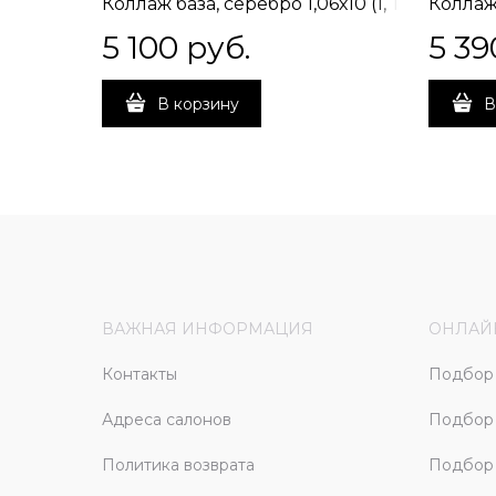
Коллаж база, серебро 1,06х10 (1, Т
Коллаж 
C) свободная стыковка /
В) пря
5 100
 руб.
5 39
встречная стыковка
В корзину
В
ВАЖНАЯ ИНФОРМАЦИЯ
ОНЛАЙ
Контакты
Подбор 
Адреса салонов
Подбор
Политика возврата
Подбор 