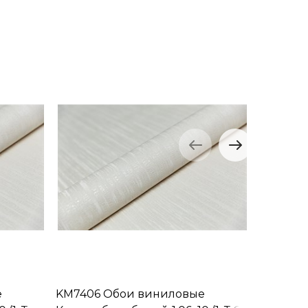
е
KM7406 Обои виниловые
KM7409