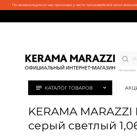
По независящим от нас причинам у части пользователей могут возника
Например:
КАТАЛОГ ТОВАРОВ
АКЦ
KERAMA MARAZZI K
серый светлый 1,06