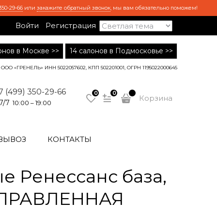
350-29-66
или
закажите обратный звонок
, мы вам обязательно поможем!
Войти
Регистрация
лонов в Москве >>
14 салонов в Подмосковье >>
ООО «ГРЕНЕЛЬ» ИНН 5022057602, КПП 502201001, ОГРН 1195022000645
7 (499) 350-29-66
0
0
Корзина
7/7
10:00 – 19:00
ВЫВОЗ
КОНТАКТЫ
 Ренессанс база,
 НАПРАВЛЕННАЯ