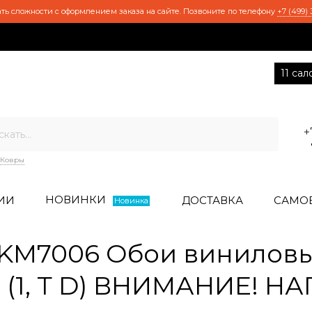
ть сложности с оформлением заказа на сайте. Позвоните по телефону
+7 (499) 
11 са
+
Ковры
НОВИНКИ
ИИ
ДОСТАВКА
САМО
Новинка
M7006 Обои виниловые
10 (1, Т D) ВНИМАНИЕ!