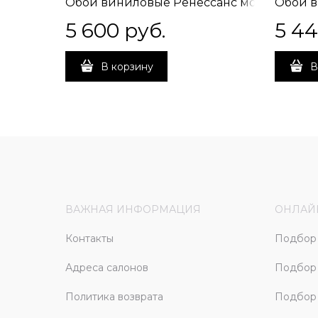
Обои виниловые Ренессанс мотив, серый
Обои в
мотив 1,06х10 (1, Т А) ВНИМАНИЕ!
серый, б
5 600
 руб.
5 4
СМЕЩЁННАЯ СТЫКОВКА
ВНИМА
СТЫКО
В корзину
В
ВАЖНАЯ ИНФОРМАЦИЯ
ОНЛАЙ
Контакты
Подбор 
Адреса салонов
Подбор
Политика возврата
Подбор 