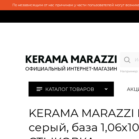
По независящим от нас причинам у части пользователей могут возника
Например:
КАТАЛОГ ТОВАРОВ
АКЦ
KERAMA MARAZZI K
серый, база 1,06х