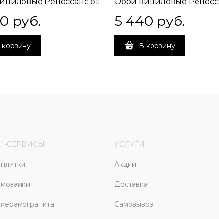
,
иниловые Ренессанс база,
Обои виниловые Ренесса
аза 1,06х10 (1, Т В)
бежевый, база 1,06х10 (1,Т 
40
 руб.
5 440
 руб.
НИЕ! НАПРАВЛЕННАЯ
ВНИМАНИЕ! НАПРАВЛЕ
ВКА
СТЫКОВКА
 корзину
В корзину
Н-СЕРВИСЫ
УСЛУГИ
плитки
Акции
 мозаики
Доставка
керамогранита
Самовывоз