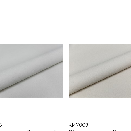
6
KM7009