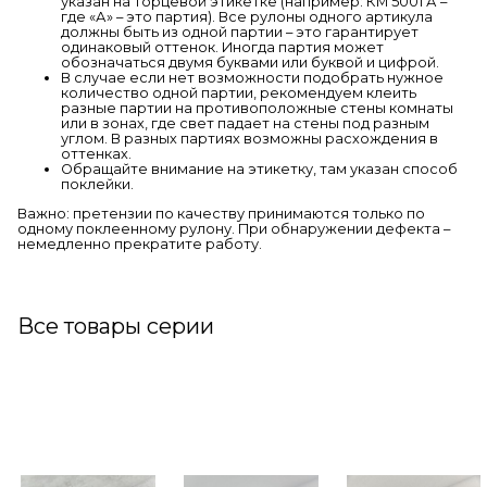
указан на торцевой этикетке (например: КМ 5001 А –
где «А» – это партия). Все рулоны одного артикула
должны быть из одной партии – это гарантирует
одинаковый оттенок. Иногда партия может
обозначаться двумя буквами или буквой и цифрой.
В случае если нет возможности подобрать нужное
количество одной партии, рекомендуем клеить
разные партии на противоположные стены комнаты
или в зонах, где свет падает на стены под разным
углом. В разных партиях возможны расхождения в
оттенках.
Обращайте внимание на этикетку, там указан способ
поклейки.
Важно: претензии по качеству принимаются только по
одному поклеенному рулону. При обнаружении дефекта –
немедленно прекратите работу.
Все товары серии