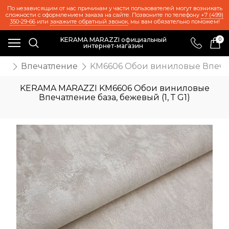
По независящим от нас причинам у части пользователей могут возникать
сложности с оформлением заказа на сайте. Позвоните по телефону
+7 (499)
350-29-66
или
закажите обратный звонок
, мы вам обязательно поможем!
KERAMA MARAZZI официальный
0
интернет-магазин
ои
Впечатление
KM6606 Обои виниловые Впечатле
KERAMA MARAZZI KM6606 Обои виниловые
Впечатление база, бежевый (1, Т G1)