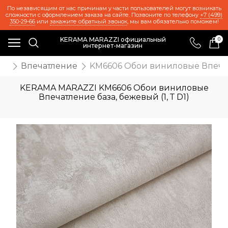
По независящим от нас причинам у части пользователей могут возникать
сложности с оформлением заказа на сайте. Позвоните по телефону
+7 (499)
350-29-66
или
закажите обратный звонок
, мы вам обязательно поможем!
KERAMA MARAZZI официальный
0
интернет-магазин
ои
Впечатление
KM6606 Обои виниловые Впечатле
KERAMA MARAZZI KM6606 Обои виниловые
Впечатление база, бежевый (1, Т D1)